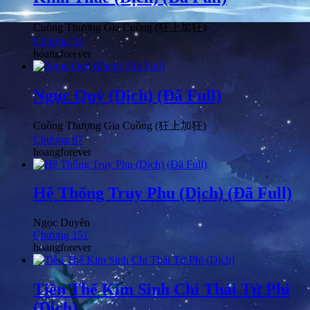
Cuồng Thượng Gia Cuồng (狂上加狂)
Chương 53
hoangforever
Ngục Quỷ (Dịch) (Đã Full)
Cuồng Thượng Gia Cuồng (狂上加狂)
Chương 87
hoangforever
Hệ Thống Truy Phu (Dịch) (Đã Full)
Ngọc Duyên
Chương 151
hoangforever
Tiền Thế Kim Sinh Chi Thái Tử Phi
(Dịch)