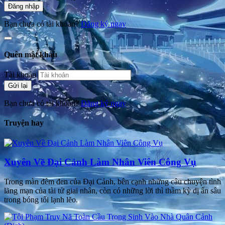
Đăng nhập
Bạn chưa có tài khoản?
Đăng ký ngay
Quên mật khẩu
Tài khoản
Gửi lại
Bạn chưa có tài khoản?
Đăng ký ngay
Truyện hay
Xuyên Về Đại Cảnh Làm Nhân Viên Công Vụ
Trong màn đêm đen của Đại Cảnh, bên cạnh những câu chuyện tình
lãng mạn của tài tử giai nhân, còn có những lời thì thầm kỳ dị ẩn sâu
trong bóng tối lạnh lẽo.