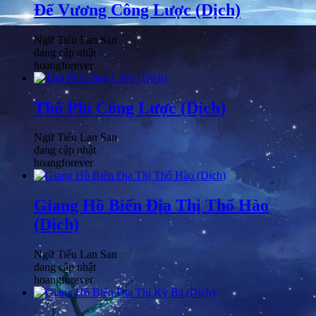
Đế Vương Công Lược (Dịch)
Ngữ Tiếu Lan San
đang cập nhật
hoangforever
Thổ Phỉ Công Lược (Dịch)
Ngữ Tiếu Lan San
đang cập nhật
hoangforever
Giang Hồ Biến Địa Thị Thổ Hào
(Dịch)
Ngữ Tiếu Lan San
đang cập nhật
hoangforever