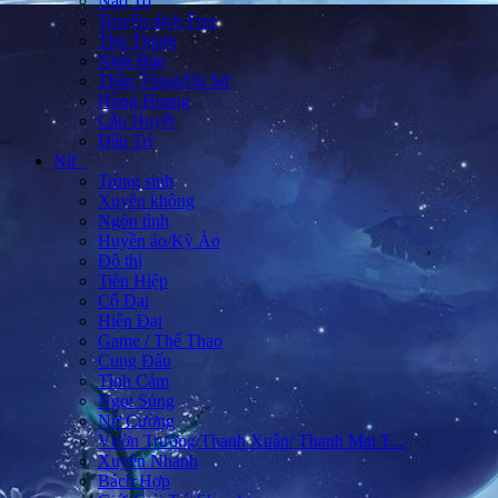
Não To
Truyện dịch Free
Thủ Thành
Nhật Bản
Thần Thoại/Dã Sử
Hồng Hoang
Cẩu Huyết
Đấu Trí
Nữ
Trùng sinh
Xuyên không
Ngôn tình
Huyền ảo/Kỳ Ảo
Đô thị
Tiên Hiệp
Cổ Đại
Hiện Đại
Game / Thể Thao
Cung Đấu
Tình Cảm
Ngọt Sủng
Nữ Cường
Vườn Trường/Thanh Xuân/ Thanh Mai T...
Xuyên Nhanh
Bách Hợp