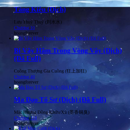
Tàng Kiêu (Dịch)
Lưu Thuỷ Thuỷ (刘水水)
Chương 10
hoangforever
Bị Vậy Hãm Trong Vòng Vây (Dịch)
(Đã Full)
Cuồng Thượng Gia Cuồng (狂上加狂)
Chương 40
hoangforever
Ma Đạo Tổ Sư (Dịch) (Đã Full)
Mặc Hương Đồng Khứu/Xú (墨香铜臭)
Chương 118
hoangforever