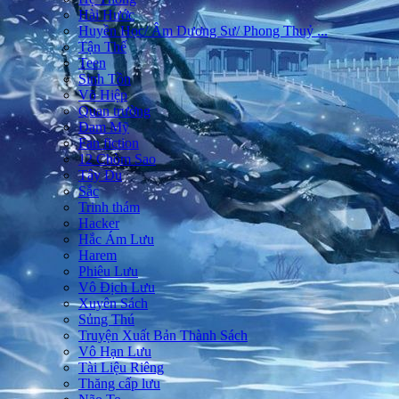
Hài Hước
Huyền Học/ Âm Dương Sư/ Phong Thuỷ ...
Tận Thế
Teen
Sinh Tồn
Võ Hiệp
Quan trường
Đam Mỹ
Fan fiction
12 Chòm Sao
Tây Du
Sắc
Trinh thám
Hacker
Hắc Ám Lưu
Harem
Phiêu Lưu
Vô Địch Lưu
Xuyên Sách
Sủng Thú
Truyện Xuất Bản Thành Sách
Vô Hạn Lưu
Tài Liệu Riêng
Thăng cấp lưu