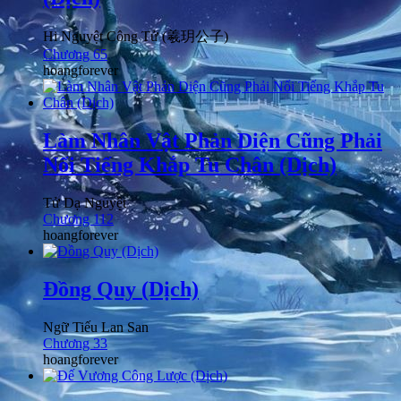
Hi Nguyệt Công Tử (羲玥公子)
Chương 65
hoangforever
Làm Nhân Vật Phản Diện Cũng Phải
Nổi Tiếng Khắp Tu Chân (Dịch)
Tử Dạ Nguyệt
Chương 112
hoangforever
Đồng Quy (Dịch)
Ngữ Tiếu Lan San
Chương 33
hoangforever