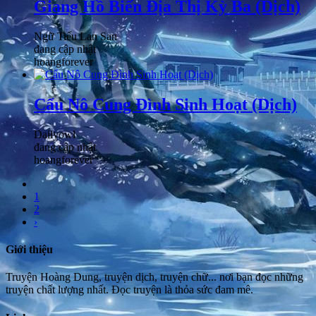
Giang Hồ Biến Địa Thị Kỳ Ba (Dịch)
Ngữ Tiếu Lan San
đang cập nhật
hoangforever
Cẩu Nô Cung Đình Sinh Hoạt (Dịch)
Dailyowl
đang cập nhật
hoangforever
1
2
›
Giới thiệu
Truyện Hoàng Dung, truyện dịch, truyện chữ... nơi bạn đọc những
truyện chất lượng nhất. Đọc truyện là thỏa sức đam mê.