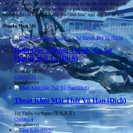
duy nhất: Hồng Nhan Độ. Một khả năng kỳ lạ chỉ có tác dụng với
các linh hồn nữ giới, giúp họ đột phá giới hạn, tiến hóa không
ngừng nghỉ chỉ bằng cách hấp thụ "tinh hoa" ngự quỷ lực từ anh.
Truyện Đam Mỹ
Dưới Gốc Trường Thanh, Có Sư
Huynh Đợi Ta (Dịch)
Sí Nhiên (炽然)
Chương 33
hoangforever
Thoát Khỏi Mật Thất Vô Hạn (Dịch)
Trà Thiển Vu Ngôn (茶浅芜言)
Chương 4
hoangforever