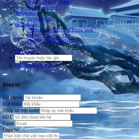
Truyện đã hoàn thành
Truyện convert
Thông báo
Tuyển dụng
Hướng dẫn
Hướng Dẫn Sử Dụng Trang Web
Hướng Dẫn Nạp Tiền
Hướng Dẫn Đăng Truyện
Facebook
Đăng nhập
|
Đăng ký
Đăng ký
Tài khoản
Mật khẩu
Nhập lại mật khẩu
SĐT
Email
Captcha