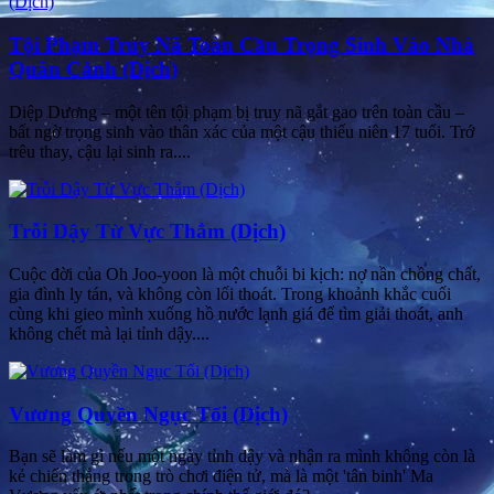
Tội Phạm Truy Nã Toàn Cầu Trọng Sinh Vào Nhà
Quân Cảnh (Dịch)
Diệp Dương – một tên tội phạm bị truy nã gắt gao trên toàn cầu –
bất ngờ trọng sinh vào thân xác của một cậu thiếu niên 17 tuổi. Trớ
trêu thay, cậu lại sinh ra....
Trỗi Dậy Từ Vực Thẳm (Dịch)
Cuộc đời của Oh Joo-yoon là một chuỗi bi kịch: nợ nần chồng chất,
gia đình ly tán, và không còn lối thoát. Trong khoảnh khắc cuối
cùng khi gieo mình xuống hồ nước lạnh giá để tìm giải thoát, anh
không chết mà lại tỉnh dậy....
Vương Quyền Ngục Tối (Dịch)
Bạn sẽ làm gì nếu một ngày tỉnh dậy và nhận ra mình không còn là
kẻ chiến thắng trong trò chơi điện tử, mà là một 'tân binh' Ma