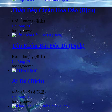
Thắp Đèn Chiếu Hoa Đào (Dịch)
Hoài Thượng (淮上)
Chương 20
hoangforever
Tên Kiếm Bất Đắc Dĩ (Dịch)
Hoài Thượng (淮上)
Chương 29
hoangforever
Ai Đó (Dịch)
Mộc Tô Lý (木苏里)
Chương 115
hoangforever