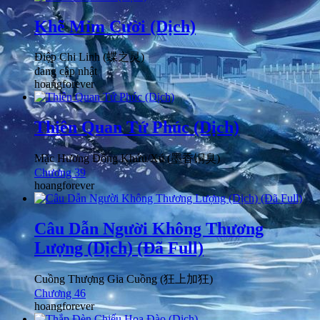
Khẽ Mỉm Cười (Dịch)
Điệp Chi Linh (蝶之灵)
đang cập nhật
hoangforever
Thiên Quan Tứ Phúc (Dịch)
Mặc Hương Đồng Khứu/Xú (墨香铜臭)
Chương 39
hoangforever
Câu Dẫn Người Không Thương
Lượng (Dịch) (Đã Full)
Cuồng Thượng Gia Cuồng (狂上加狂)
Chương 46
hoangforever