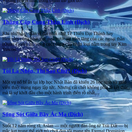
Vương yếu ớt nhất trong chính thế giới đó?
Thăng Cấp Cùng Thần Linh (Dịch)
Khi những vị thần vĩ đại nhất như Tề Thiên Đại Thánh hay
Hercules cũng phải gục ngã trước sự xâm lăng của các ngoại thần
(Outer Gods), hy vọng cuối cùng của nhân loại nằm trong tay Kim
Yuwon.
Tôi Là Nhện, Thì Sao Chứ? (Dịch)
Một vụ nổ bí ẩn tại lớp học Nhật Bản đã khiến 26 học sinh và giáo
viên thiệt mạng ngay lập tức. Nhưng cái chết không phải là kết thúc,
mà là sự khởi đầu cho một hành trình điên rồ nhất....
Sống Sót Giữa Bầy Ác Ma (Dịch)
Suốt 12 năm ròng rã, Aslan — một người đàn ông từ Trái Đất — bị
mắc kẹt trong thế giới trò chơi đen tối mang tên Eternal Dominion....