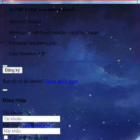
A PHP Error was encountered
Severity: Notice
Message: Undefined variable: captcha_image
Filename: inc/menu.php
Line Number: 130
Đăng ký
Bạn đã có tài khoản?
Đăng nhập ngay
Đăng nhập
Tài khoản
Mật khẩu
Quên mật khẩu
Ghi nhớ đăng nhập