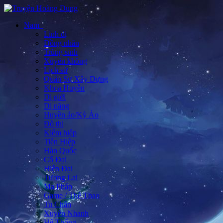
Nam
Linh dị
Đồng nhân
Trùng sinh
Xuyên không
Lịch sử
Quân Sự Xây Dựng
Khoa Huyễn
Dị giới
Dị năng
Huyền ảo/Kỳ Ảo
Đô thị
Kiếm hiệp
Tiên Hiệp
Hàn Quốc
Cổ Đại
Hiện Đại
Tương Lai
Ma Pháp
Game / Thể Thao
Tu Chân
Xuyên Nhanh
Hệ Thống