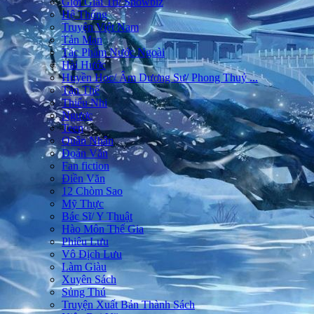
Giới Giải Trí/ Showbiz
Hệ Thống
Truyện Việt Nam
Tản Mạn
Tác Phẩm Nước Ngoài
Hài Hước
Huyền Học/ Âm Dương Sư/ Phong Thuỷ ...
Tận Thế
Thiếu Nhi
Ngược
Teen
Quân Nhân
Đoản Văn
Fan fiction
Điền Văn
12 Chòm Sao
Mỹ Thực
Bác Sĩ/ Y Thuật
Hào Môn Thế Gia
Phiêu Lưu
Vô Địch Lưu
Làm Giàu
Xuyên Sách
Sủng Thú
Truyện Xuất Bản Thành Sách