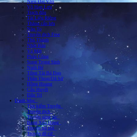
Niên Đại Văn
Vô Hạn Lưu
Trạch đấu
Tài Liệu Riêng
Thăng cấp lưu
Não To
Truyện dịch Free
Thủ Thành
Nhật Bản
Vả Mặt
Phản Công
Song Trọng Sinh
Nuôi Bé
Tổng Tài Bá Đạo
Thần Thoại/Dã Sử
Hồng Hoang
Cẩu Huyết
Đấu Trí
Danh Mục
Tìm kiếm Truyện
Truyện dịch
Truyện sáng tác
Bảng Xếp Hạng
Truyện trả phí
Truyện đề cử