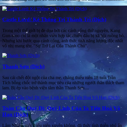
Castle Lord: Kẻ Thống Trị Thành Trì (Dịch)
Trong một thế giới bị đe dọa bởi các cánh cổng thứ nguyên, Kang
Gun-woo chỉ là một nhân viên hợp tác chiến đấu bị xã hội ruồng bỏ.
Nhưng khi bước qua cánh cổng, anh thức tỉnh năng lượng độc nhất
vô nhị mang tên: "Sự Trở Lại Của Thành Chủ".
Thanh Sơn (Dịch)
Sau cái chết đột ngột của cha mẹ, chàng thiếu niên 18 tuổi Trần
Tích bỗng chốc trở thành mục tiêu của những người thân thích tham
lam. Bị ép vào bệnh viện tâm thần Thanh Sơn....
Toàn Cầu Quỷ Dị: Quỷ Linh Của Ta Tiến Hoá Vô
Hạn (Dịch)
Lâm Nhiên, một thiếu niên xuyên không, đã thức tỉnh thiên phú ẩn