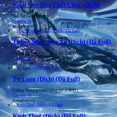
Kính Vạn Hoa Chết Chóc (Dịch)
Tây Tử Tự (西子绪 )
Chương 10
hoangforever
Thằng Nhóc Xấu Xa (Dịch) (Đã Full)
Cuồng Thượng Gia Cuồng (狂上加狂)
Chương 52
hoangforever
Tự Lang (Dịch) (Đã Full)
Cuồng Thượng Gia Cuồng (狂上加狂)
Chương 59
hoangforever
Kinh Thuế (Dịch) (Đã Full)