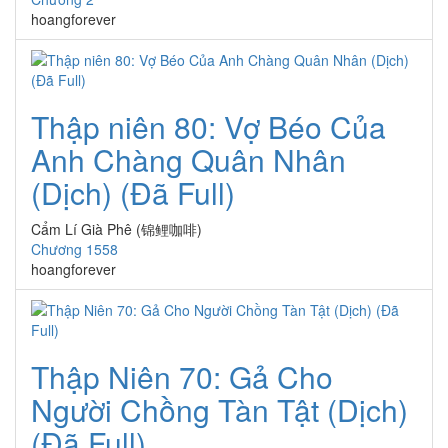
hoangforever
Thập niên 80: Vợ Béo Của
Anh Chàng Quân Nhân
(Dịch) (Đã Full)
Cẩm Lí Già Phê (锦鲤咖啡)
Chương 1558
hoangforever
Thập Niên 70: Gả Cho
Người Chồng Tàn Tật (Dịch)
(Đã Full)