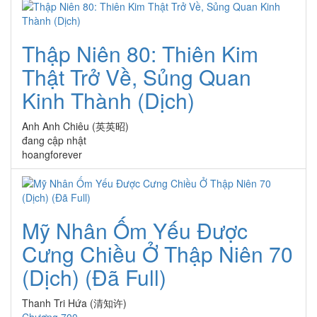
Thập Niên 80: Thiên Kim
Thật Trở Về, Sủng Quan
Kinh Thành (Dịch)
Anh Anh Chiêu (英英昭)
đang cập nhật
hoangforever
Mỹ Nhân Ốm Yếu Được
Cưng Chiều Ở Thập Niên 70
(Dịch) (Đã Full)
Thanh Tri Hứa (清知许)