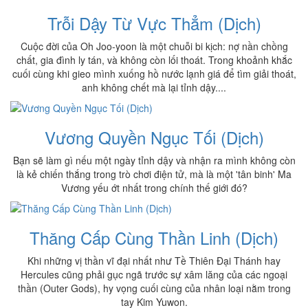
Trỗi Dậy Từ Vực Thẳm (Dịch)
Cuộc đời của Oh Joo-yoon là một chuỗi bi kịch: nợ nần chồng
chất, gia đình ly tán, và không còn lối thoát. Trong khoảnh khắc
cuối cùng khi gieo mình xuống hồ nước lạnh giá để tìm giải thoát,
anh không chết mà lại tỉnh dậy....
Vương Quyền Ngục Tối (Dịch)
Bạn sẽ làm gì nếu một ngày tỉnh dậy và nhận ra mình không còn
là kẻ chiến thắng trong trò chơi điện tử, mà là một 'tân binh' Ma
Vương yếu ớt nhất trong chính thế giới đó?
Thăng Cấp Cùng Thần Linh (Dịch)
Khi những vị thần vĩ đại nhất như Tề Thiên Đại Thánh hay
Hercules cũng phải gục ngã trước sự xâm lăng của các ngoại
thần (Outer Gods), hy vọng cuối cùng của nhân loại nằm trong
tay Kim Yuwon.