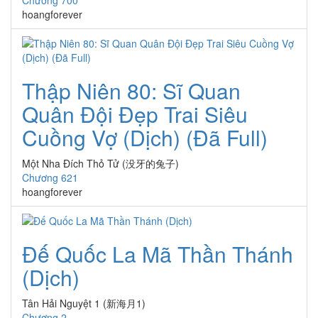
Chương 700
hoangforever
Thập Niên 80: Sĩ Quan
Quân Đội Đẹp Trai Siêu
Cuồng Vợ (Dịch) (Đã Full)
Một Nha Đích Thỏ Tử (没牙的兔子)
Chương 621
hoangforever
Đế Quốc La Mã Thần Thánh
(Dịch)
Tân Hải Nguyệt 1 (新海月1)
Chương 2