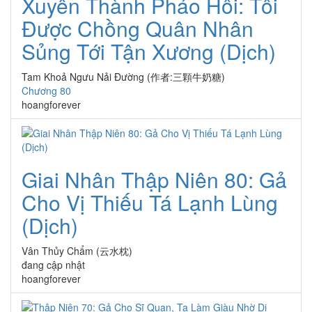
Xuyên Thành Pháo Hôi: Tôi
Được Chồng Quân Nhân
Sủng Tới Tận Xương (Dịch)
Tam Khoả Ngưu Nải Đường (作者:三顆牛奶糖)
Chương 80
hoangforever
Giai Nhân Thập Niên 80: Gả
Cho Vị Thiếu Tá Lạnh Lùng
(Dịch)
Vân Thủy Chẩm (云水枕)
đang cập nhật
hoangforever