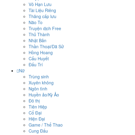
Vô Hạn Lưu
Tài Liệu Riêng
Thăng cấp lưu
Não To
Truyện dịch Free
Thủ Thành
Nhật Bản
Thần Thoại/Dã Sử
Hồng Hoang
Cẩu Huyết
Đấu Trí
Nữ
Trùng sinh
Xuyên không
Ngôn tình
Huyền ảo/Kỳ Ảo
Đô thị
Tiên Hiệp
Cổ Đại
Hiện Đại
Game / Thể Thao
Cung Đấu