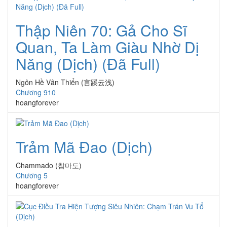
Thập Niên 70: Gả Cho Sĩ
Quan, Ta Làm Giàu Nhờ Dị
Năng (Dịch) (Đã Full)
Ngôn Hề Vân Thiển (言蹊云浅)
Chương 910
hoangforever
Trảm Mã Đao (Dịch)
Chammado (참마도)
Chương 5
hoangforever