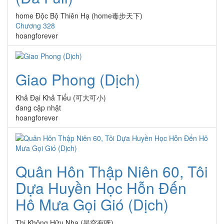
home Độc Bộ Thiên Hạ (home毒步天下)
Chương 328
hoangforever
Giao Phong (Dịch)
Khả Đại Khả Tiểu (可大可小)
đang cập nhật
hoangforever
Quân Hôn Thập Niên 60, Tôi
Dựa Huyền Học Hỗn Đến
Hô Mưa Gọi Gió (Dịch)
Thị Không Hữu Nha (是空有呀)