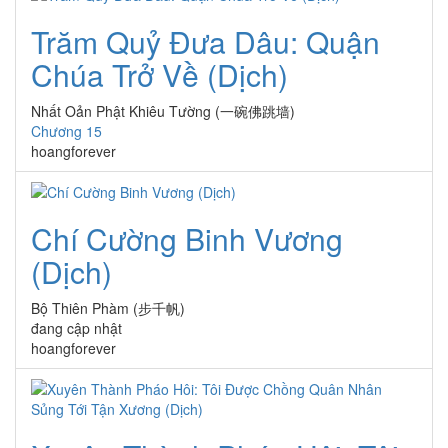
Trăm Quỷ Đưa Dâu: Quận
Chúa Trở Về (Dịch)
Nhất Oản Phật Khiêu Tường (一碗佛跳墙)
Chương 15
hoangforever
Chí Cường Binh Vương
(Dịch)
Bộ Thiên Phàm (步千帆)
đang cập nhật
hoangforever