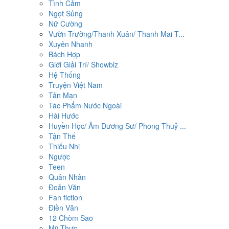
Tình Cảm
Ngọt Sủng
Nữ Cường
Vườn Trường/Thanh Xuân/ Thanh Mai T...
Xuyên Nhanh
Bách Hợp
Giới Giải Trí/ Showbiz
Hệ Thống
Truyện Việt Nam
Tản Mạn
Tác Phẩm Nước Ngoài
Hài Hước
Huyền Học/ Âm Dương Sư/ Phong Thuỷ ...
Tận Thế
Thiếu Nhi
Ngược
Teen
Quân Nhân
Đoản Văn
Fan fiction
Điền Văn
12 Chòm Sao
Mỹ Thực