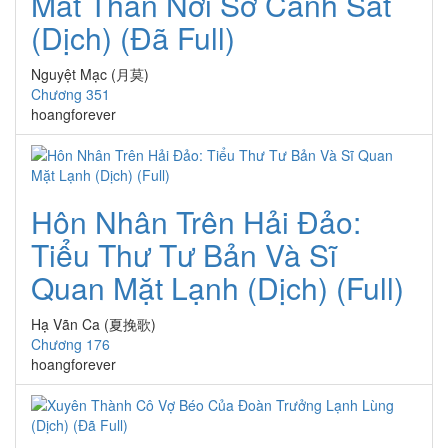
Mắt Thần Nơi Sở Cảnh Sát
(Dịch) (Đã Full)
Nguyệt Mạc (月莫)
Chương 351
hoangforever
Hôn Nhân Trên Hải Đảo:
Tiểu Thư Tư Bản Và Sĩ
Quan Mặt Lạnh (Dịch) (Full)
Hạ Vãn Ca (夏挽歌)
Chương 176
hoangforever