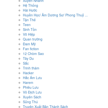
Xuyên Nhanh
Hệ Thống
Hài Hước
Huyền Học/ Âm Dương Sư/ Phong Thuỷ ...
Tận Thế
Teen
Sinh Tồn
Võ Hiệp
Quan trường
Đam Mỹ
Fan fiction
12 Chòm Sao
Tây Du
Sắc
Trinh thám
Hacker
Hắc Ám Lưu
Harem
Phiêu Lưu
Vô Địch Lưu
Xuyên Sách
Sủng Thú
Truyện Xuất Bản Thành Sách