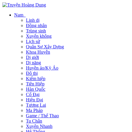
Nam
Linh dị
Đồng nhân
Trùng sinh
Xuyên không
Lịch sử
Quân Sự Xây Dựng
Khoa Huyễn
Dị giới
Dị năng
Huyền ảo/Kỳ Ảo
Đô thị
Kiếm hiệp
Tiên Hiệp
Hàn Quốc
Cổ Đại
Hiện Đại
Tương Lai
Ma Pháp
Game / Thể Thao
Tu Chân
Xuyên Nhanh
Hệ Thống