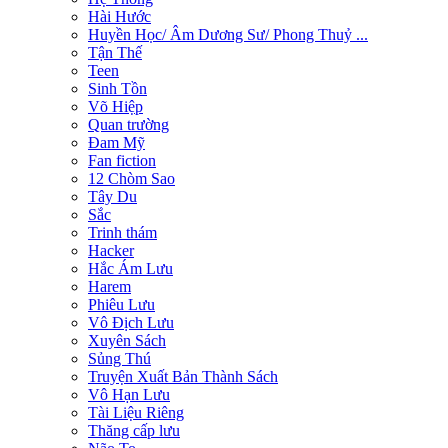
Hài Hước
Huyền Học/ Âm Dương Sư/ Phong Thuỷ ...
Tận Thế
Teen
Sinh Tồn
Võ Hiệp
Quan trường
Đam Mỹ
Fan fiction
12 Chòm Sao
Tây Du
Sắc
Trinh thám
Hacker
Hắc Ám Lưu
Harem
Phiêu Lưu
Vô Địch Lưu
Xuyên Sách
Sủng Thú
Truyện Xuất Bản Thành Sách
Vô Hạn Lưu
Tài Liệu Riêng
Thăng cấp lưu