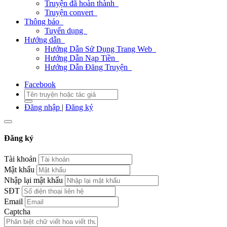
Truyện đã hoàn thành
Truyện convert
Thông báo
Tuyển dụng
Hướng dẫn
Hướng Dẫn Sử Dụng Trang Web
Hướng Dẫn Nạp Tiền
Hướng Dẫn Đăng Truyện
Facebook
Đăng nhập
|
Đăng ký
Đăng ký
Tài khoản
Mật khẩu
Nhập lại mật khẩu
SĐT
Email
Captcha