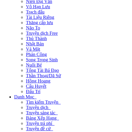
Niên Đại Văn
Vô Hạn Lưu
Trạch đấu
Tài Liệu Riêng
Thăng cấp lưu
Não To
Truyện dịch Free
Thủ Thành
Nhật Bản
Vả Mặt
Phản Công
Song Trọng Sinh
Nuôi Bé
Tổng Tài Bá Đạo
Thần Thoại/Dã Sử
Hồng Hoang
Cẩu Huyết
Đấu Trí
Danh Mục
Tìm kiếm Truyện
Truyện dịch
Truyện sáng tác
Bảng Xếp Hạng
Truyện trả phí
Truyện đề cử