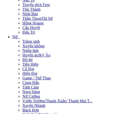
Não To
Truyện dịch Free
Thủ Thành
Nhật Bản
Thần Thoại/Dã Sử
Hồng Hoang
Cẩu Huyết
Đấu Trí
Nữ
Trùng sinh
Xuyên không
Ngôn tình
Huyền ảo/Kỳ Ảo
Đô thị
Tiên Hiệp
Cổ Đại
Hiện Đại
Game / Thể Thao
Cung Đấu
Tình Cảm
Ngọt Sủng
Nữ Cường
Vườn Trường/Thanh Xuân/ Thanh Mai T...
Xuyên Nhanh
Bách Hợp