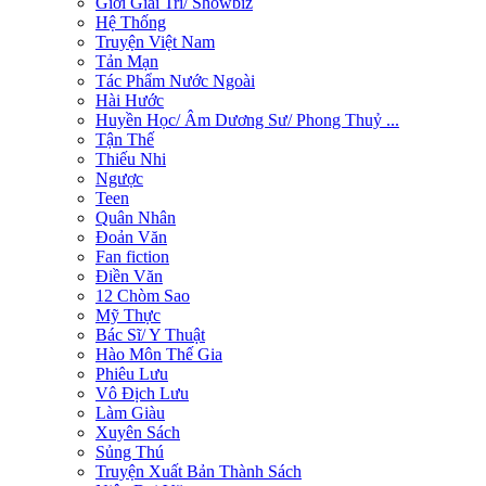
Giới Giải Trí/ Showbiz
Hệ Thống
Truyện Việt Nam
Tản Mạn
Tác Phẩm Nước Ngoài
Hài Hước
Huyền Học/ Âm Dương Sư/ Phong Thuỷ ...
Tận Thế
Thiếu Nhi
Ngược
Teen
Quân Nhân
Đoản Văn
Fan fiction
Điền Văn
12 Chòm Sao
Mỹ Thực
Bác Sĩ/ Y Thuật
Hào Môn Thế Gia
Phiêu Lưu
Vô Địch Lưu
Làm Giàu
Xuyên Sách
Sủng Thú
Truyện Xuất Bản Thành Sách