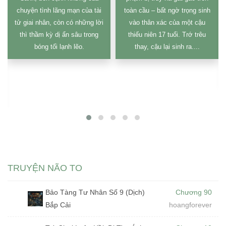
i
toàn cầu – bất ngờ trọng sinh
chồng chất, gia đình ly tán, và
ời
vào thân xác của một cậu
không còn lối thoát. Trong
thiếu niên 17 tuổi. Trớ trêu
khoảnh khắc cuối cùng khi
thay, cậu lại sinh ra....
gieo mình xuống hồ nước lạnh
giá để tìm giải thoát, anh
không chết mà lại tỉnh dậy....
TRUYỆN NÃO TO
Bảo Tàng Tư Nhân Số 9 (Dịch)
Chương 90
Bắp Cải
hoangforever