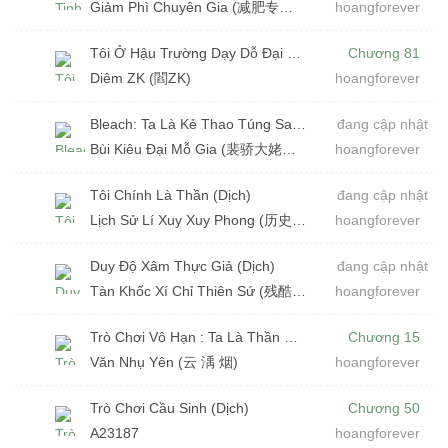
Giảm Phì Chuyên Gia (减肥专家 )
hoangforever
Tôi Ở Hậu Trường Dạy Dỗ Đại Lão (Dịch)
Chương 81
Diêm ZK (閻ZK)
hoangforever
Bleach: Ta Là Kẻ Thao Túng Sau Màn (Dịch)
đang cập nhật
Bùi Kiêu Đại Mỗ Gia (裴骄大姥爷)
hoangforever
Tôi Chính Là Thần (Dịch)
đang cập nhật
Lịch Sử Lí Xuy Xuy Phong (历史里吹吹风)
hoangforever
Duy Độ Xâm Thực Giả (Dịch)
đang cập nhật
Tàn Khốc Xí Chỉ Thiên Sứ (残酷厕纸天使)
hoangforever
Trò Chơi Vô Hạn : Ta Là Thần Thoại Sau Màn (Dịch)
Chương 15
Văn Nhụ Yên (云 渪 烟)
hoangforever
Trò Chơi Cầu Sinh (Dịch)
Chương 50
A23187
hoangforever