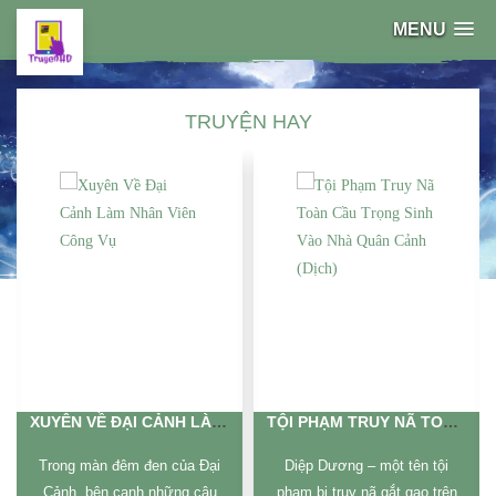
MENU
TRUYỆN HAY
ÀM NHÂN VIÊN CÔNG VỤ
TỘI PHẠM TRUY NÃ TOÀN CẦU TRỌNG SINH VÀO NHÀ QUÂN CẢNH (DỊCH)
TRỖI DẬY TỪ VỰC THẲM (DỊCH)
i
Diệp Dương – một tên tội
Cuộc đời của Oh Joo-yoon là
phạm bị truy nã gắt gao trên
một chuỗi bi kịch: nợ nần