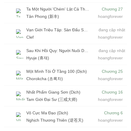
Ta Một Người 'Chém' Lật Cả Thế Giới (Dịch)
Chương 27
Tân Phong (新丰)
hoangforever
Vạn Giới Triệu Tập: Sàn Đấu SCP Đỉnh Cao (Dịch)
đang cập nhật
Clef
hoangforever
Sau Khi Hồi Quy: Người Nuôi Dưỡng S-Class (Dịch)
đang cập nhật
Hyuje (휴재)
hoangforever
Một Mình Tôi Ở Tầng 100 (Dịch)
Chương 25
Chorokcha (초록차)
hoangforever
Nhất Phẩm Giang Sơn (Dịch)
Chương 16
Tam Giới Đại Sư (三戒大师)
hoangforever
Vô Cực Ma Đạo (Dịch)
Chương 6
Nghịch Thương Thiên (逆苍天)
hoangforever