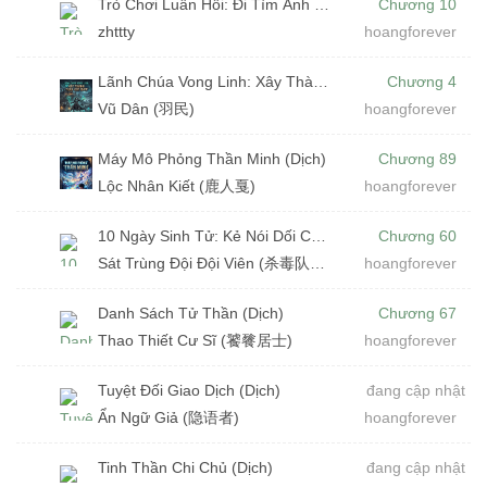
Trò Chơi Luân Hồi: Đi Tìm Ánh Sáng (Dịch)
Chương 10
zhttty
hoangforever
Lãnh Chúa Vong Linh: Xây Thành Trên Xác Chết (Dịch)
Chương 4
Vũ Dân (羽民)
hoangforever
Máy Mô Phỏng Thần Minh (Dịch)
Chương 89
Lộc Nhân Kiết (鹿人戛)
hoangforever
10 Ngày Sinh Tử: Kẻ Nói Dối Cuối Cùng (Dịch)
Chương 60
Sát Trùng Đội Đội Viên (杀毒队队员)
hoangforever
Danh Sách Tử Thần (Dịch)
Chương 67
Thao Thiết Cư Sĩ (饕餮居士)
hoangforever
Tuyệt Đối Giao Dịch (Dịch)
đang cập nhật
Ẩn Ngữ Giả (隐语者)
hoangforever
Tinh Thần Chi Chủ (Dịch)
đang cập nhật