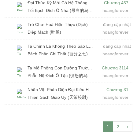
Đại Thừa Kỳ Mới Có Hệ Thống Nghịch Tập (Dịch)
Chương 457
Tối Bạch Đích Ô Nha (最白的乌鸦)
hoangforever
Trò Chơi Hoá Hiện Thực (Dịch)
đang cập nhật
Diệp Mạch (叶脈)
hoangforever
Ta Chính Là Không Theo Sáo Lộ Ra Bài (Dịch)
đang cập nhật
Bách Phân Chi Thất (百分之七)
hoangforever
Ta Mô Phỏng Con Đường Trường Sinh (Dịch) (Đã Full)
Chương 3114
Phẫn Nộ Đích Ô Tặc (愤怒的乌贼)
hoangforever
Nhân Vật Phản Diện Đại Kiêu Hùng (Dịch)
Chương 31
Thiên Sách Giáo Uý (天策校尉)
hoangforever
1
2
›