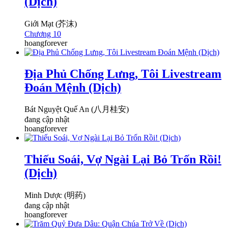
(Dịch)
Giới Mạt (芥沫)
Chương 10
hoangforever
Địa Phủ Chống Lưng, Tôi Livestream
Đoán Mệnh (Dịch)
Bát Nguyệt Quế An (八月桂安)
đang cập nhật
hoangforever
Thiếu Soái, Vợ Ngài Lại Bỏ Trốn Rồi!
(Dịch)
Minh Dược (明药)
đang cập nhật
hoangforever