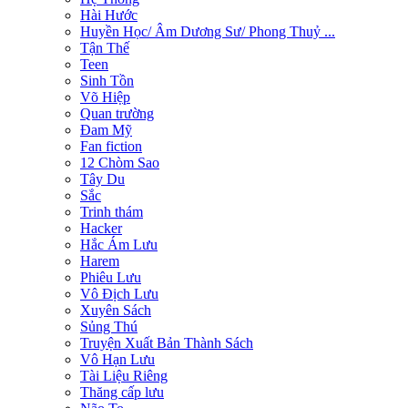
Hài Hước
Huyền Học/ Âm Dương Sư/ Phong Thuỷ ...
Tận Thế
Teen
Sinh Tồn
Võ Hiệp
Quan trường
Đam Mỹ
Fan fiction
12 Chòm Sao
Tây Du
Sắc
Trinh thám
Hacker
Hắc Ám Lưu
Harem
Phiêu Lưu
Vô Địch Lưu
Xuyên Sách
Sủng Thú
Truyện Xuất Bản Thành Sách
Vô Hạn Lưu
Tài Liệu Riêng
Thăng cấp lưu