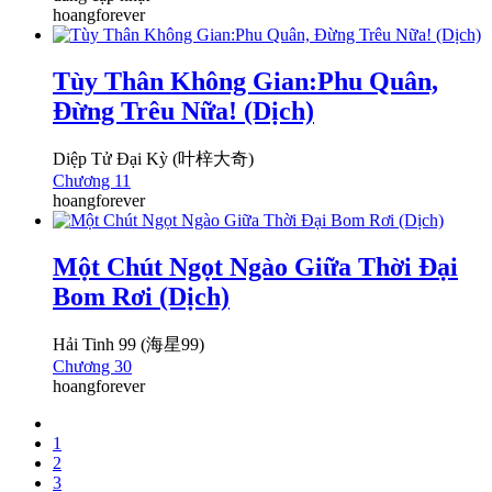
hoangforever
Tùy Thân Không Gian:Phu Quân,
Đừng Trêu Nữa! (Dịch)
Diệp Tử Đại Kỳ (叶梓大奇)
Chương 11
hoangforever
Một Chút Ngọt Ngào Giữa Thời Đại
Bom Rơi (Dịch)
Hải Tinh 99 (海星99)
Chương 30
hoangforever
1
2
3