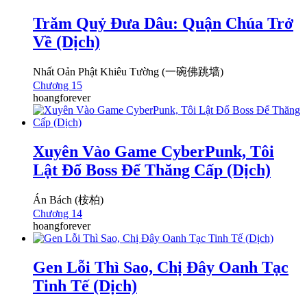
Trăm Quỷ Đưa Dâu: Quận Chúa Trở
Về (Dịch)
Nhất Oản Phật Khiêu Tường (一碗佛跳墙)
Chương 15
hoangforever
Xuyên Vào Game CyberPunk, Tôi
Lật Đổ Boss Để Thăng Cấp (Dịch)
Án Bách (桉柏)
Chương 14
hoangforever
Gen Lỗi Thì Sao, Chị Đây Oanh Tạc
Tinh Tế (Dịch)