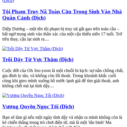
Tội Phạm Truy Nã Toàn Cầu Trọng Sinh Vào Nhà
Quân Cảnh (Dịch)
Diệp Dương – một tên tội phạm bị truy nã gắt gao trên toàn cầu –
bất ngờ trọng sinh vào thân xác của một cậu thiếu niên 17 tuổi. Trớ
trêu thay, cậu lại sinh ra....
Trỗi Dậy Từ Vực Thẳm (Dịch)
Cuộc đời của Oh Joo-yoon là một chuỗi bi kịch: nợ nần chồng chất,
gia đình ly tán, và không còn lối thoát. Trong khoảnh khắc cuối
cùng khi gieo mình xuống hồ nước lạnh giá để tìm giải thoát, anh
không chết mà lại tỉnh dậy....
Vương Quyền Ngục Tối (Dịch)
Bạn sẽ làm gì nếu một ngày tỉnh dậy và nhận ra mình không còn là
kẻ chiến thắng trong trò chơi điện tử, mà là một 'tân binh' Ma