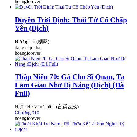
hoangforever
Duyên Trời Định: Thái Tử Cố Chấp
Yêu (Dịch)
Đường Tô (榶酥)
đang cập nhật
hoangforever
Thập Niên 70: Gả Cho Sĩ Quan, Ta
Làm Giàu Nhờ Dị Năng (Dịch) (Đã
Full)
Ngôn Hề Vân Thiển (言蹊云浅)
Chương 910
hoangforever