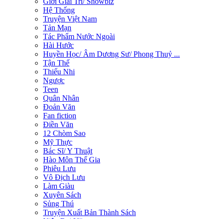
Giới Giải Trí/ Showbiz
Hệ Thống
Truyện Việt Nam
Tản Mạn
Tác Phẩm Nước Ngoài
Hài Hước
Huyền Học/ Âm Dương Sư/ Phong Thuỷ ...
Tận Thế
Thiếu Nhi
Ngược
Teen
Quân Nhân
Đoản Văn
Fan fiction
Điền Văn
12 Chòm Sao
Mỹ Thực
Bác Sĩ/ Y Thuật
Hào Môn Thế Gia
Phiêu Lưu
Vô Địch Lưu
Làm Giàu
Xuyên Sách
Sủng Thú
Truyện Xuất Bản Thành Sách