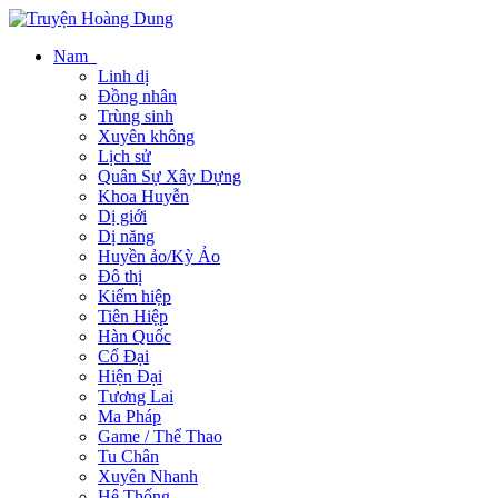
Nam
Linh dị
Đồng nhân
Trùng sinh
Xuyên không
Lịch sử
Quân Sự Xây Dựng
Khoa Huyễn
Dị giới
Dị năng
Huyền ảo/Kỳ Ảo
Đô thị
Kiếm hiệp
Tiên Hiệp
Hàn Quốc
Cổ Đại
Hiện Đại
Tương Lai
Ma Pháp
Game / Thể Thao
Tu Chân
Xuyên Nhanh
Hệ Thống