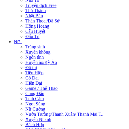
Não To
Truyện dịch Free
Thủ Thành
Nhật Bản
Thần Thoại/Dã Sử
Hồng Hoang
Cẩu Huyết
Đấu Trí
Nữ
Trùng sinh
Xuyên không
Ngôn tình
Huyền ảo/Kỳ Ảo
Đô thị
Tiên Hiệp
Cổ Đại
Hiện Đại
Game / Thể Thao
Cung Đấu
Tình Cảm
Ngọt Sủng
Nữ Cường
Vườn Trường/Thanh Xuân/ Thanh Mai T...
Xuyên Nhanh
Bách Hợp