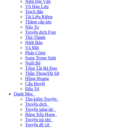
Niên Đại Văn
Vô Hạn Lưu
Trạch đấu
Tài Liệu Riêng
Thăng cấp lưu
Não To
Truyện dịch Free
Thủ Thành
Nhật Bản
Vả Mặt
Phản Công
Song Trọng Sinh
Nuôi Bé
Tổng Tài Bá Đạo
Thần Thoại/Dã Sử
Hồng Hoang
Cẩu Huyết
Đấu Trí
Danh Mục
Tìm kiếm Truyện
Truyện dịch
Truyện sáng tác
Bảng Xếp Hạng
Truyện trả phí
Truyện đề cử