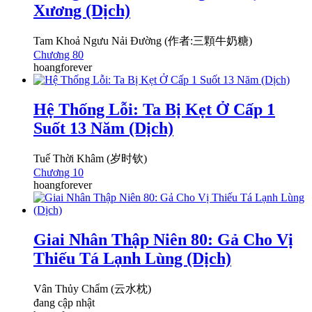
Xương (Dịch)
Tam Khoả Ngưu Nải Đường (作者:三顆牛奶糖)
Chương 80
hoangforever
Hệ Thống Lỗi: Ta Bị Kẹt Ở Cấp 1
Suốt 13 Năm (Dịch)
Tuế Thời Khâm (岁时钦)
Chương 10
hoangforever
Giai Nhân Thập Niên 80: Gả Cho Vị
Thiếu Tá Lạnh Lùng (Dịch)
Vân Thủy Chẩm (云水枕)
đang cập nhật