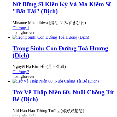
Nữ Dũng Sĩ Kiêu Kỳ Và Ma Kiếm Sĩ
"Bất Tài" (Dịch)
Mitsume Mizukihiwa (棗なつ みずきひわ)
Chương 1
hoangforever
Trọng Sinh: Con Đường Toả Hương
(Dịch)
Nguyệt Hạ Kim Hồ (月下金狐)
Chương 2
hoangforever
Trở Về Thập Niên 60: Nuôi Chồng Từ
Bé (Dịch)
Nhĩ Hảo Hảo Tưởng Tưởng (你好好想想)
đang cập nhật