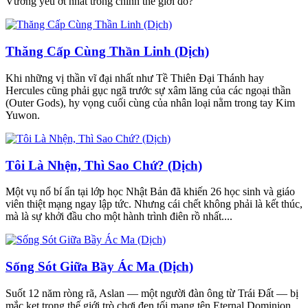
Vương yếu ớt nhất trong chính thế giới đó?
Thăng Cấp Cùng Thần Linh (Dịch)
Khi những vị thần vĩ đại nhất như Tề Thiên Đại Thánh hay
Hercules cũng phải gục ngã trước sự xâm lăng của các ngoại thần
(Outer Gods), hy vọng cuối cùng của nhân loại nằm trong tay Kim
Yuwon.
Tôi Là Nhện, Thì Sao Chứ? (Dịch)
Một vụ nổ bí ẩn tại lớp học Nhật Bản đã khiến 26 học sinh và giáo
viên thiệt mạng ngay lập tức. Nhưng cái chết không phải là kết thúc,
mà là sự khởi đầu cho một hành trình điên rồ nhất....
Sống Sót Giữa Bầy Ác Ma (Dịch)
Suốt 12 năm ròng rã, Aslan — một người đàn ông từ Trái Đất — bị
mắc kẹt trong thế giới trò chơi đen tối mang tên Eternal Dominion....