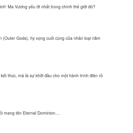
binh' Ma Vương yếu ớt nhất trong chính thế giới đó?
ần (Outer Gods), hy vọng cuối cùng của nhân loại nằm
 kết thúc, mà là sự khởi đầu cho một hành trình điên rồ
ối mang tên Eternal Dominion....