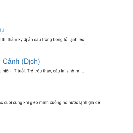
Vụ
hì thầm kỳ dị ẩn sâu trong bóng tối lạnh lẽo.
 Cảnh (Dịch)
ên 17 tuổi. Trớ trêu thay, cậu lại sinh ra....
hắc cuối cùng khi gieo mình xuống hồ nước lạnh giá để