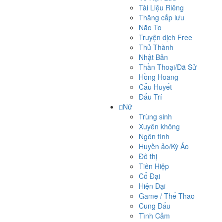
Tài Liệu Riêng
Thăng cấp lưu
Não To
Truyện dịch Free
Thủ Thành
Nhật Bản
Thần Thoại/Dã Sử
Hồng Hoang
Cẩu Huyết
Đấu Trí
Nữ
Trùng sinh
Xuyên không
Ngôn tình
Huyền ảo/Kỳ Ảo
Đô thị
Tiên Hiệp
Cổ Đại
Hiện Đại
Game / Thể Thao
Cung Đấu
Tình Cảm