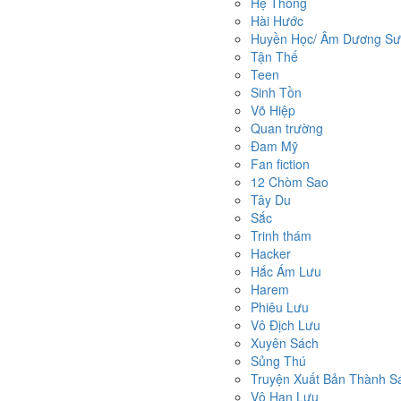
Hệ Thống
Hài Hước
Huyền Học/ Âm Dương Sư/
Tận Thế
Teen
Sinh Tồn
Võ Hiệp
Quan trường
Đam Mỹ
Fan fiction
12 Chòm Sao
Tây Du
Sắc
Trinh thám
Hacker
Hắc Ám Lưu
Harem
Phiêu Lưu
Vô Địch Lưu
Xuyên Sách
Sủng Thú
Truyện Xuất Bản Thành S
Vô Hạn Lưu