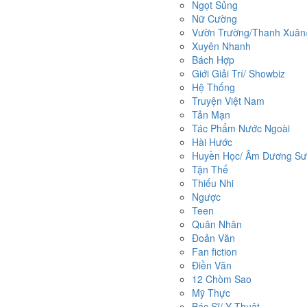
Ngọt Sủng
Nữ Cường
Vườn Trường/Thanh Xuân/ 
Xuyên Nhanh
Bách Hợp
Giới Giải Trí/ Showbiz
Hệ Thống
Truyện Việt Nam
Tản Mạn
Tác Phẩm Nước Ngoài
Hài Hước
Huyền Học/ Âm Dương Sư/
Tận Thế
Thiếu Nhi
Ngược
Teen
Quân Nhân
Đoản Văn
Fan fiction
Điền Văn
12 Chòm Sao
Mỹ Thực
Bác Sĩ/ Y Thuật