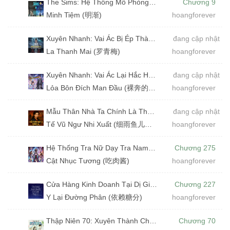
The Sims: Hệ Thống Mô Phỏng Vạn Kiếp Nhân Sinh (Dịch)
Chương 9
Minh Tiệm (明渐)
hoangforever
Xuyên Nhanh: Vai Ác Bị Ép Thành Thánh Mẫu (Dịch)
đang cập nhật
La Thanh Mai (罗青梅)
hoangforever
Xuyên Nhanh: Vai Ác Lại Hắc Hoá Rồi!! (Dịch)
đang cập nhật
Lỏa Bôn Đích Man Đầu (裸奔的馒头)
hoangforever
Mẫu Thân Nhà Ta Chính Là Thần Thám (Dịch)
đang cập nhật
Tế Vũ Ngư Nhi Xuất (细雨鱼儿出)
hoangforever
Hệ Thống Tra Nữ Dạy Tra Nam Làm Người (Dịch) (Đã Full)
Chương 275
Cật Nhục Tương (吃肉酱)
hoangforever
Cửa Hàng Kinh Doanh Tại Dị Giới (Phần 2) (Dịch)
Chương 227
Y Lại Đường Phân (依赖糖分)
hoangforever
Thập Niên 70: Xuyên Thành Chị Họ Độc Ác Của Phúc Bảo (Dịch)
Chương 70