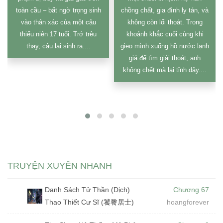
toàn cầu – bất ngờ trọng sinh
chồng chất, gia đình ly tán, và
vào thân xác của một cậu
không còn lối thoát. Trong
thiếu niên 17 tuổi. Trớ trêu
khoảnh khắc cuối cùng khi
thay, cậu lại sinh ra....
gieo mình xuống hồ nước lạnh
giá để tìm giải thoát, anh
không chết mà lại tỉnh dậy....
TRUYỆN XUYÊN NHANH
Danh Sách Tử Thần (Dịch)
Chương 67
Thao Thiết Cư Sĩ (饕餮居士)
hoangforever