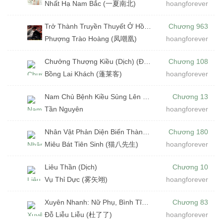
Nhất Hạ Nam Bắc (一夏南北)
hoangforever
Trở Thành Truyền Thuyết Ở Hồng Kông (Dịch) (Đã Full)
Chương 963
Phượng Trào Hoàng (凤嘲凰)
hoangforever
Chưởng Thượng Kiều (Dịch) (Đã Full)
Chương 108
Bồng Lai Khách (蓬莱客)
hoangforever
Nam Chủ Bệnh Kiều Sủng Lên Trời (Dịch)
Chương 13
Tần Nguyên
hoangforever
Nhân Vật Phản Diện Biến Thành Bạch Nguyệt Quang (Dịch)
Chương 180
Miêu Bát Tiên Sinh (猫八先生)
hoangforever
Liêu Thần (Dịch)
Chương 10
Vụ Thỉ Dực (雾矢翊)
hoangforever
Xuyên Nhanh: Nữ Phụ, Bình Tĩnh Nào! (Dịch)
Chương 83
Đỗ Liễu Liễu (杜了了)
hoangforever