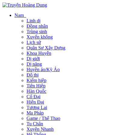
Nam
Linh dị
Đồng nhân
Trùng sinh
Xuyên không
Lịch sử
Quân Sự Xây Dựng
Khoa Huyễn
Dị giới
Dị năng
Huyền ảo/Kỳ Ảo
Đô thị
Kiếm hiệp
Tiên Hiệp
Hàn Quốc
Cổ Đại
Hiện Đại
Tương Lai
Ma Pháp
Game / Thể Thao
Tu Chân
Xuyên Nhanh
Hệ Thống