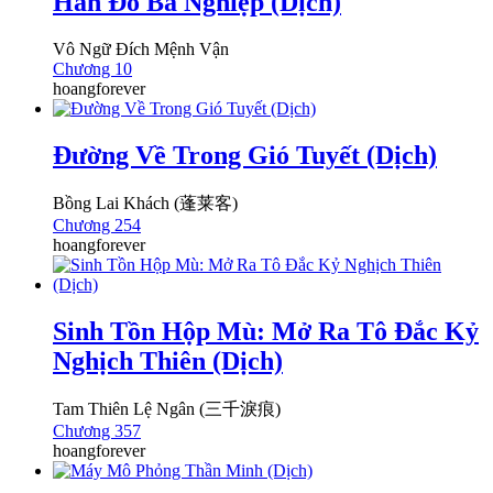
Hán Đồ Bá Nghiệp (Dịch)
Vô Ngữ Đích Mệnh Vận
Chương 10
hoangforever
Đường Về Trong Gió Tuyết (Dịch)
Bồng Lai Khách (蓬莱客)
Chương 254
hoangforever
Sinh Tồn Hộp Mù: Mở Ra Tô Đắc Kỷ
Nghịch Thiên (Dịch)
Tam Thiên Lệ Ngân (三千淚痕)
Chương 357
hoangforever