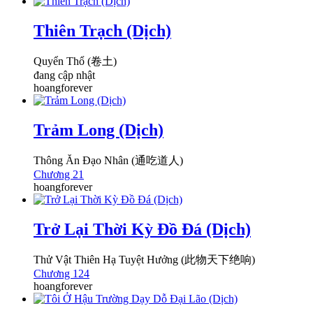
Thiên Trạch (Dịch)
Quyển Thổ (卷土)
đang cập nhật
hoangforever
Trảm Long (Dịch)
Thông Ăn Đạo Nhân (通吃道人)
Chương 21
hoangforever
Trở Lại Thời Kỳ Đồ Đá (Dịch)
Thử Vật Thiên Hạ Tuyệt Hưởng (此物天下绝响)
Chương 124
hoangforever