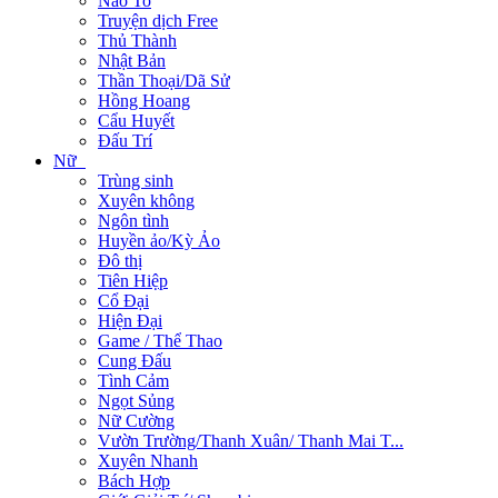
Não To
Truyện dịch Free
Thủ Thành
Nhật Bản
Thần Thoại/Dã Sử
Hồng Hoang
Cẩu Huyết
Đấu Trí
Nữ
Trùng sinh
Xuyên không
Ngôn tình
Huyền ảo/Kỳ Ảo
Đô thị
Tiên Hiệp
Cổ Đại
Hiện Đại
Game / Thể Thao
Cung Đấu
Tình Cảm
Ngọt Sủng
Nữ Cường
Vườn Trường/Thanh Xuân/ Thanh Mai T...
Xuyên Nhanh
Bách Hợp