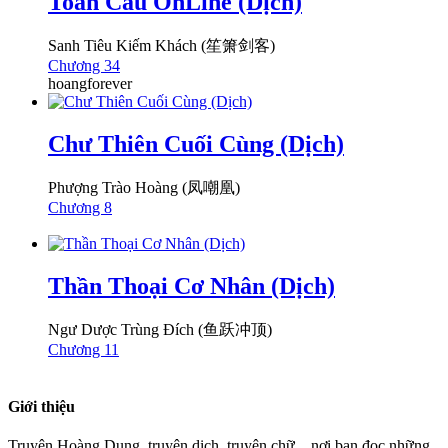
Toàn Cầu OnLine (Dịch)
Sanh Tiêu Kiếm Khách (笙箫剑客)
Chương 34
hoangforever
Chư Thiên Cuối Cùng (Dịch)
Phượng Trào Hoàng (凤嘲凰)
Chương 8
Thần Thoại Cơ Nhân (Dịch)
Ngư Dược Trùng Đích (鱼跃冲顶)
Chương 11
Giới thiệu
Truyện Hoàng Dung, truyện dịch, truyện chữ... nơi bạn đọc những