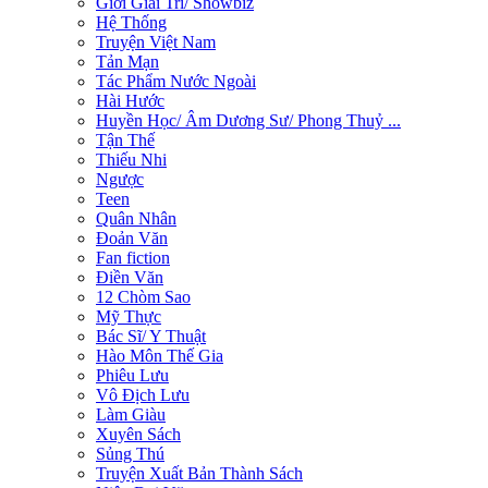
Giới Giải Trí/ Showbiz
Hệ Thống
Truyện Việt Nam
Tản Mạn
Tác Phẩm Nước Ngoài
Hài Hước
Huyền Học/ Âm Dương Sư/ Phong Thuỷ ...
Tận Thế
Thiếu Nhi
Ngược
Teen
Quân Nhân
Đoản Văn
Fan fiction
Điền Văn
12 Chòm Sao
Mỹ Thực
Bác Sĩ/ Y Thuật
Hào Môn Thế Gia
Phiêu Lưu
Vô Địch Lưu
Làm Giàu
Xuyên Sách
Sủng Thú
Truyện Xuất Bản Thành Sách