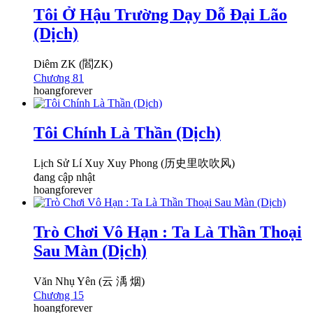
Tôi Ở Hậu Trường Dạy Dỗ Đại Lão
(Dịch)
Diêm ZK (閻ZK)
Chương 81
hoangforever
Tôi Chính Là Thần (Dịch)
Lịch Sử Lí Xuy Xuy Phong (历史里吹吹风)
đang cập nhật
hoangforever
Trò Chơi Vô Hạn : Ta Là Thần Thoại
Sau Màn (Dịch)
Văn Nhụ Yên (云 渪 烟)
Chương 15
hoangforever