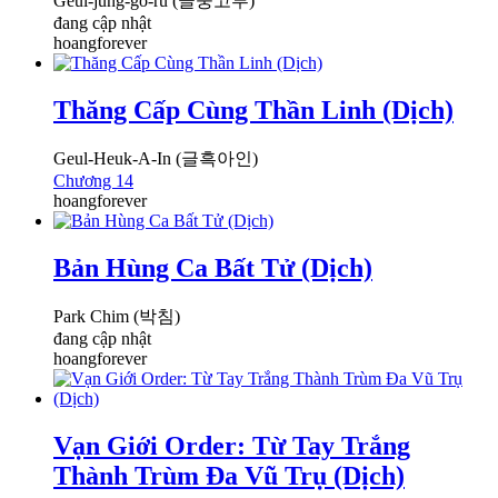
Geul-jung-go-ru (글중고루)
đang cập nhật
hoangforever
Thăng Cấp Cùng Thần Linh (Dịch)
Geul-Heuk-A-In (글흑아인)
Chương 14
hoangforever
Bản Hùng Ca Bất Tử (Dịch)
Park Chim (박침)
đang cập nhật
hoangforever
Vạn Giới Order: Từ Tay Trắng
Thành Trùm Đa Vũ Trụ (Dịch)