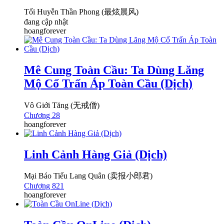
Tối Huyễn Thần Phong (最炫晨风)
đang cập nhật
hoangforever
Mê Cung Toàn Cầu: Ta Dùng Lăng
Mộ Cổ Trấn Áp Toàn Cầu (Dịch)
Vô Giới Tăng (无戒僧)
Chương 28
hoangforever
Linh Cảnh Hàng Giả (Dịch)
Mại Báo Tiểu Lang Quân (卖报小郎君)
Chương 821
hoangforever