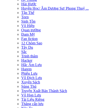
Hài Hước
Huyền Học/ Âm Dương Sư/ Phong Thuỷ ...
Tận Thế
Teen
Sinh Tồn
Võ Hiệp
Quan trường
Đam Mỹ
Fan fiction
12 Chòm Sao
Tây Du
Sắc
Trinh thám
Hacker
Hắc Ám Lưu
Harem
Phiêu Lưu
Vô Địch Lưu
Xuyên Sách
Sủng Thú
Truyện Xuất Bản Thành Sách
Vô Hạn Lưu
Tài Liệu Riêng
Thăng cấp lưu