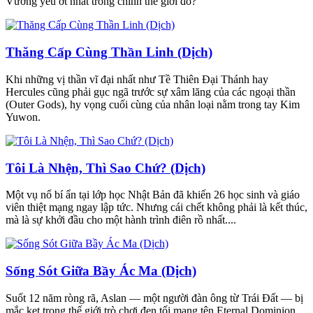
Vương yếu ớt nhất trong chính thế giới đó?
Thăng Cấp Cùng Thần Linh (Dịch)
Khi những vị thần vĩ đại nhất như Tề Thiên Đại Thánh hay
Hercules cũng phải gục ngã trước sự xâm lăng của các ngoại thần
(Outer Gods), hy vọng cuối cùng của nhân loại nằm trong tay Kim
Yuwon.
Tôi Là Nhện, Thì Sao Chứ? (Dịch)
Một vụ nổ bí ẩn tại lớp học Nhật Bản đã khiến 26 học sinh và giáo
viên thiệt mạng ngay lập tức. Nhưng cái chết không phải là kết thúc,
mà là sự khởi đầu cho một hành trình điên rồ nhất....
Sống Sót Giữa Bầy Ác Ma (Dịch)
Suốt 12 năm ròng rã, Aslan — một người đàn ông từ Trái Đất — bị
mắc kẹt trong thế giới trò chơi đen tối mang tên Eternal Dominion....