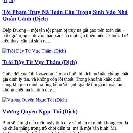
Tội Phạm Truy Nã Toàn Cầu Trọng Sinh Vào Nhà
Quân Cảnh (Dịch)
Diệp Dương – một tên tội phạm bị truy nã gắt gao trên toàn cầu –
bất ngờ trọng sinh vào thân xác của một cậu thiếu niên 17 tuổi. Trớ
trêu thay, cậu lại sinh ra....
Trỗi Dậy Từ Vực Thẳm (Dịch)
Cuộc đời của Oh Joo-yoon là một chuỗi bi kịch: nợ nần chồng chất,
gia đình ly tán, và không còn lối thoát. Trong khoảnh khắc cuối
cùng khi gieo mình xuống hồ nước lạnh giá để tìm giải thoát, anh
không chết mà lại tỉnh dậy....
Vương Quyền Ngục Tối (Dịch)
Bạn sẽ làm gì nếu một ngày tỉnh dậy và nhận ra mình không còn là
kẻ chiến thắng trong trò chơi điện tử, mà là một 'tân binh' Ma