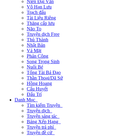
Niên Đại Văn
Vô Hạn Lưu
Trạch đấu
Tài Liệu Riêng
Thăng cấp lưu
Não To
Truyện dịch Free
Thủ Thành
Nhật Bản
Vả Mặt
Phản Công
Song Trọng Sinh
Nuôi Bé
Tổng Tài Bá Đạo
Thần Thoại/Dã Sử
Hồng Hoang
Cẩu Huyết
Đấu Trí
Danh Mục
Tìm kiếm Truyện
Truyện dịch
Truyện sáng tác
Bảng Xếp Hạng
Truyện trả phí
Truyện đề cử