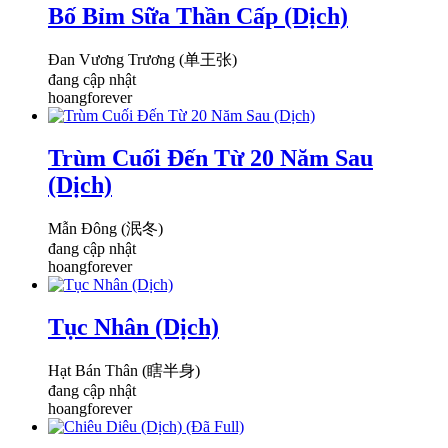
Bố Bỉm Sữa Thần Cấp (Dịch)
Đan Vương Trương (单王张)
đang cập nhật
hoangforever
Trùm Cuối Đến Từ 20 Năm Sau
(Dịch)
Mẫn Đông (泯冬)
đang cập nhật
hoangforever
Tục Nhân (Dịch)
Hạt Bán Thân (瞎半身)
đang cập nhật
hoangforever