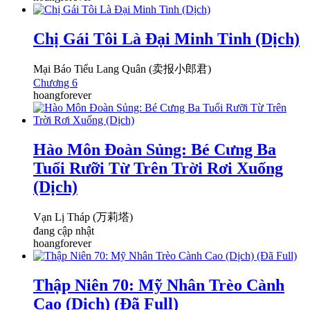
Chị Gái Tôi Là Đại Minh Tinh (Dịch)
Mại Báo Tiểu Lang Quân (卖报小郎君)
Chương 6
hoangforever
Hào Môn Đoàn Sủng: Bé Cưng Ba
Tuổi Rưỡi Từ Trên Trời Rơi Xuống
(Dịch)
Vạn Lị Tháp (万莉塔)
đang cập nhật
hoangforever
Thập Niên 70: Mỹ Nhân Trèo Cành
Cao (Dịch) (Đã Full)