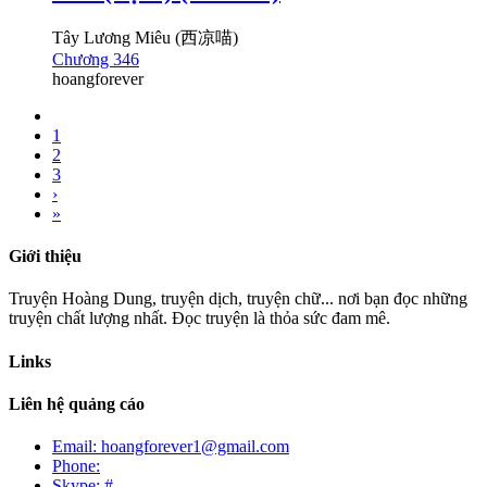
Tây Lương Miêu (西凉喵)
Chương 346
hoangforever
1
2
3
›
»
Giới thiệu
Truyện Hoàng Dung, truyện dịch, truyện chữ... nơi bạn đọc những
truyện chất lượng nhất. Đọc truyện là thỏa sức đam mê.
Links
Liên hệ quảng cáo
Email: hoangforever1@gmail.com
Phone:
Skype: #