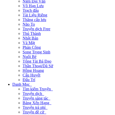
Niên Đại Văn
Vô Hạn Lưu
Trạch đấu
Tài Liệu Riêng
Thăng cấp lưu
Não To
Truyện dịch Free
Thủ Thành
Nhật Bản
Vả Mặt
Phản Công
Song Trọng Sinh
Nuôi Bé
Tổng Tài Bá Đạo
Thần Thoại/Dã Sử
Hồng Hoang
Cẩu Huyết
Đấu Trí
Danh Mục
Tìm kiếm Truyện
Truyện dịch
Truyện sáng tác
Bảng Xếp Hạng
Truyện trả phí
Truyện đề cử