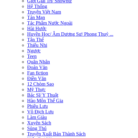
Giới Giải Trí/ Showbiz
Hệ Thống
Truyện Việt Nam
Tản Mạn
Tác Phẩm Nước Ngoài
Hài Hước
Huyền Học/ Âm Dương Sư/ Phong Thuỷ ...
Tận Thế
Thiếu Nhi
Ngược
Teen
Quân Nhân
Đoản Văn
Fan fiction
Điền Văn
12 Chòm Sao
Mỹ Thực
Bác Sĩ/ Y Thuật
Hào Môn Thế Gia
Phiêu Lưu
Vô Địch Lưu
Làm Giàu
Xuyên Sách
Sủng Thú
Truyện Xuất Bản Thành Sách