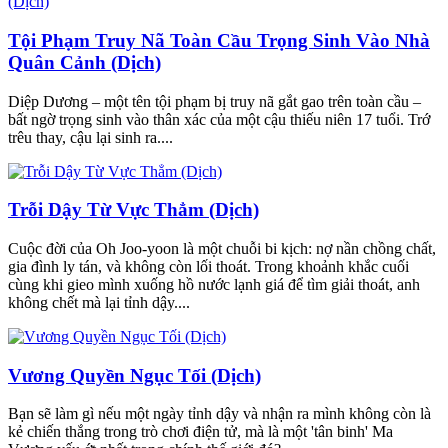
Tội Phạm Truy Nã Toàn Cầu Trọng Sinh Vào Nhà
Quân Cảnh (Dịch)
Diệp Dương – một tên tội phạm bị truy nã gắt gao trên toàn cầu –
bất ngờ trọng sinh vào thân xác của một cậu thiếu niên 17 tuổi. Trớ
trêu thay, cậu lại sinh ra....
Trỗi Dậy Từ Vực Thẳm (Dịch)
Cuộc đời của Oh Joo-yoon là một chuỗi bi kịch: nợ nần chồng chất,
gia đình ly tán, và không còn lối thoát. Trong khoảnh khắc cuối
cùng khi gieo mình xuống hồ nước lạnh giá để tìm giải thoát, anh
không chết mà lại tỉnh dậy....
Vương Quyền Ngục Tối (Dịch)
Bạn sẽ làm gì nếu một ngày tỉnh dậy và nhận ra mình không còn là
kẻ chiến thắng trong trò chơi điện tử, mà là một 'tân binh' Ma