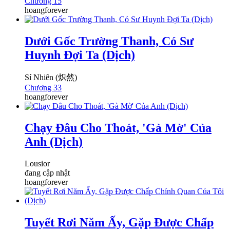
Chương 15
hoangforever
Dưới Gốc Trường Thanh, Có Sư
Huynh Đợi Ta (Dịch)
Sí Nhiên (炽然)
Chương 33
hoangforever
Chạy Đâu Cho Thoát, 'Gà Mờ' Của
Anh (Dịch)
Lousior
đang cập nhật
hoangforever
Tuyết Rơi Năm Ấy, Gặp Được Chấp