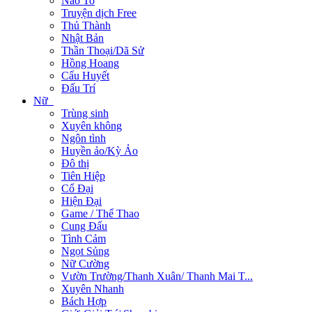
Não To
Truyện dịch Free
Thủ Thành
Nhật Bản
Thần Thoại/Dã Sử
Hồng Hoang
Cẩu Huyết
Đấu Trí
Nữ
Trùng sinh
Xuyên không
Ngôn tình
Huyền ảo/Kỳ Ảo
Đô thị
Tiên Hiệp
Cổ Đại
Hiện Đại
Game / Thể Thao
Cung Đấu
Tình Cảm
Ngọt Sủng
Nữ Cường
Vườn Trường/Thanh Xuân/ Thanh Mai T...
Xuyên Nhanh
Bách Hợp