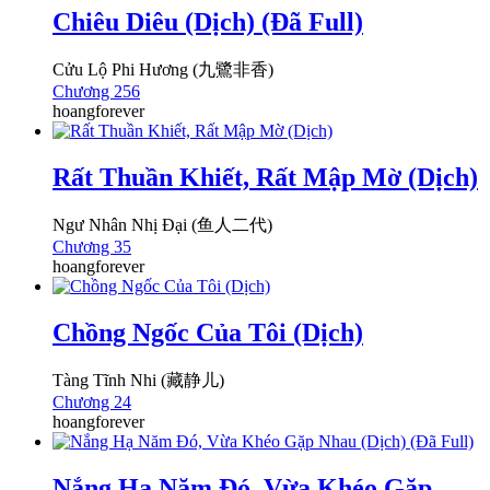
Chiêu Diêu (Dịch) (Đã Full)
Cửu Lộ Phi Hương (九鷺非香)
Chương 256
hoangforever
Rất Thuần Khiết, Rất Mập Mờ (Dịch)
Ngư Nhân Nhị Đại (鱼人二代)
Chương 35
hoangforever
Chồng Ngốc Của Tôi (Dịch)
Tàng Tĩnh Nhi (藏静儿)
Chương 24
hoangforever
Nắng Hạ Năm Đó, Vừa Khéo Gặp