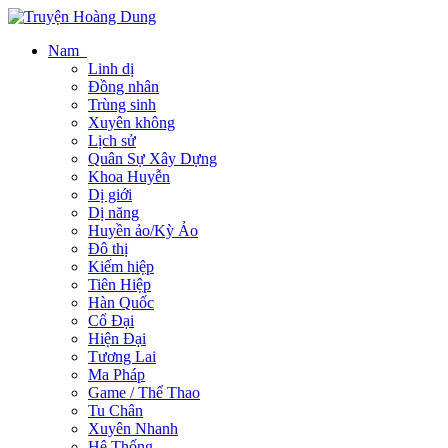
Nam
Linh dị
Đồng nhân
Trùng sinh
Xuyên không
Lịch sử
Quân Sự Xây Dựng
Khoa Huyễn
Dị giới
Dị năng
Huyền ảo/Kỳ Ảo
Đô thị
Kiếm hiệp
Tiên Hiệp
Hàn Quốc
Cổ Đại
Hiện Đại
Tương Lai
Ma Pháp
Game / Thể Thao
Tu Chân
Xuyên Nhanh
Hệ Thống