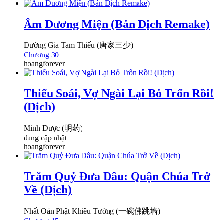
Âm Dương Miện (Bản Dịch Remake)
Đường Gia Tam Thiếu (唐家三少)
Chương 30
hoangforever
Thiếu Soái, Vợ Ngài Lại Bỏ Trốn Rồi!
(Dịch)
Minh Dược (明药)
đang cập nhật
hoangforever
Trăm Quỷ Đưa Dâu: Quận Chúa Trở
Về (Dịch)
Nhất Oản Phật Khiêu Tường (一碗佛跳墙)