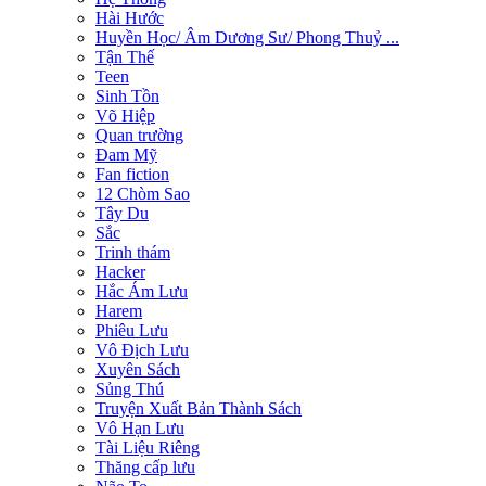
Hài Hước
Huyền Học/ Âm Dương Sư/ Phong Thuỷ ...
Tận Thế
Teen
Sinh Tồn
Võ Hiệp
Quan trường
Đam Mỹ
Fan fiction
12 Chòm Sao
Tây Du
Sắc
Trinh thám
Hacker
Hắc Ám Lưu
Harem
Phiêu Lưu
Vô Địch Lưu
Xuyên Sách
Sủng Thú
Truyện Xuất Bản Thành Sách
Vô Hạn Lưu
Tài Liệu Riêng
Thăng cấp lưu