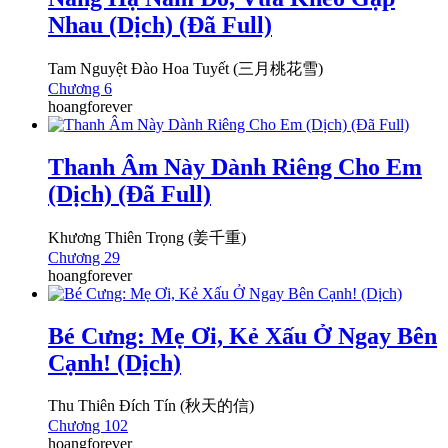
Nhau (Dịch) (Đã Full)
Tam Nguyệt Đào Hoa Tuyết (三月桃花雪)
Chương 6
hoangforever
Thanh Âm Này Dành Riêng Cho Em
(Dịch) (Đã Full)
Khương Thiên Trọng (姜千重)
Chương 29
hoangforever
Bé Cưng: Mẹ Ơi, Kẻ Xấu Ở Ngay Bên
Cạnh! (Dịch)
Thu Thiên Đích Tín (秋天的信)
Chương 102
hoangforever