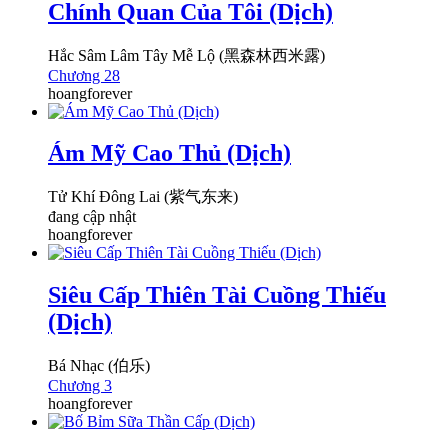
Chính Quan Của Tôi (Dịch)
Hắc Sâm Lâm Tây Mễ Lộ (黑森林西米露)
Chương 28
hoangforever
Ám Mỹ Cao Thủ (Dịch)
Tử Khí Đông Lai (紫气东来)
đang cập nhật
hoangforever
Siêu Cấp Thiên Tài Cuồng Thiếu
(Dịch)
Bá Nhạc (伯乐)
Chương 3
hoangforever