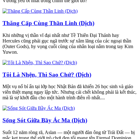
Vương yếu ớt nhất trong chính thế giới đó?
Thăng Cấp Cùng Thần Linh (Dịch)
Khi những vị thần vĩ đại nhất như Tề Thiên Đại Thánh hay
Hercules cũng phải gục ngã trước sự xâm lăng của các ngoại thần
(Outer Gods), hy vọng cuối cùng của nhân loại nằm trong tay Kim
Yuwon.
Tôi Là Nhện, Thì Sao Chứ? (Dịch)
Một vụ nổ bí ẩn tại lớp học Nhật Bản đã khiến 26 học sinh và giáo
viên thiệt mạng ngay lập tức. Nhưng cái chết không phải là kết thúc,
mà là sự khởi đầu cho một hành trình điên rồ nhất....
Sống Sót Giữa Bầy Ác Ma (Dịch)
Suốt 12 năm ròng rã, Aslan — một người đàn ông từ Trái Đất — bị
mắc kẹt trong thế giới trò chơi đen tối mang tên Eternal Dominion....