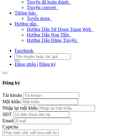
Truyện đã hoàn thành
Truyện convert
Thông báo
Tuyển dụng
Hướng dẫn
Hướng Dẫn Sử Dụng Trang Web
Hướng Dẫn Nạp Tiền
Hướng Dẫn Đăng Truyện
Facebook
Đăng nhập
|
Đăng ký
Đăng ký
Tài khoản
Mật khẩu
Nhập lại mật khẩu
SĐT
Email
Captcha