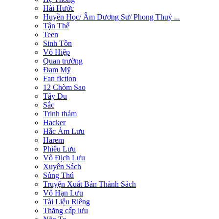
Hài Hước
Huyền Học/ Âm Dương Sư/ Phong Thuỷ ...
Tận Thế
Teen
Sinh Tồn
Võ Hiệp
Quan trường
Đam Mỹ
Fan fiction
12 Chòm Sao
Tây Du
Sắc
Trinh thám
Hacker
Hắc Ám Lưu
Harem
Phiêu Lưu
Vô Địch Lưu
Xuyên Sách
Sủng Thú
Truyện Xuất Bản Thành Sách
Vô Hạn Lưu
Tài Liệu Riêng
Thăng cấp lưu