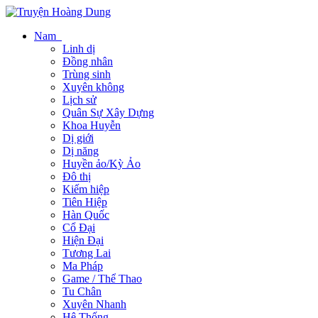
Nam
Linh dị
Đồng nhân
Trùng sinh
Xuyên không
Lịch sử
Quân Sự Xây Dựng
Khoa Huyễn
Dị giới
Dị năng
Huyền ảo/Kỳ Ảo
Đô thị
Kiếm hiệp
Tiên Hiệp
Hàn Quốc
Cổ Đại
Hiện Đại
Tương Lai
Ma Pháp
Game / Thể Thao
Tu Chân
Xuyên Nhanh
Hệ Thống