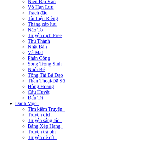
Niên Đại Văn
Vô Hạn Lưu
Trạch đấu
Tài Liệu Riêng
Thăng cấp lưu
Não To
Truyện dịch Free
Thủ Thành
Nhật Bản
Vả Mặt
Phản Công
Song Trọng Sinh
Nuôi Bé
Tổng Tài Bá Đạo
Thần Thoại/Dã Sử
Hồng Hoang
Cẩu Huyết
Đấu Trí
Danh Mục
Tìm kiếm Truyện
Truyện dịch
Truyện sáng tác
Bảng Xếp Hạng
Truyện trả phí
Truyện đề cử