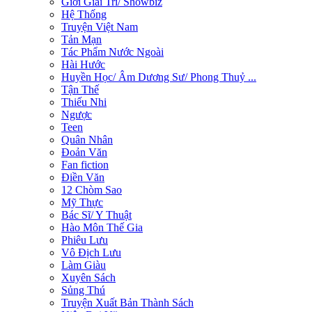
Giới Giải Trí/ Showbiz
Hệ Thống
Truyện Việt Nam
Tản Mạn
Tác Phẩm Nước Ngoài
Hài Hước
Huyền Học/ Âm Dương Sư/ Phong Thuỷ ...
Tận Thế
Thiếu Nhi
Ngược
Teen
Quân Nhân
Đoản Văn
Fan fiction
Điền Văn
12 Chòm Sao
Mỹ Thực
Bác Sĩ/ Y Thuật
Hào Môn Thế Gia
Phiêu Lưu
Vô Địch Lưu
Làm Giàu
Xuyên Sách
Sủng Thú
Truyện Xuất Bản Thành Sách