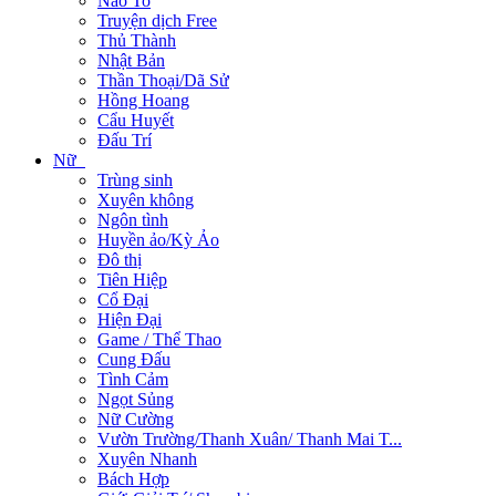
Não To
Truyện dịch Free
Thủ Thành
Nhật Bản
Thần Thoại/Dã Sử
Hồng Hoang
Cẩu Huyết
Đấu Trí
Nữ
Trùng sinh
Xuyên không
Ngôn tình
Huyền ảo/Kỳ Ảo
Đô thị
Tiên Hiệp
Cổ Đại
Hiện Đại
Game / Thể Thao
Cung Đấu
Tình Cảm
Ngọt Sủng
Nữ Cường
Vườn Trường/Thanh Xuân/ Thanh Mai T...
Xuyên Nhanh
Bách Hợp