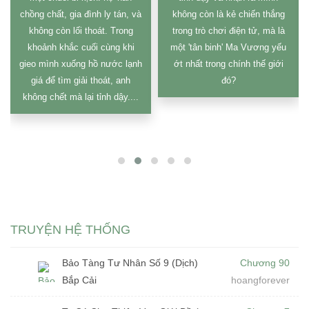
chồng chất, gia đình ly tán, và
không còn là kẻ chiến thắng
không còn lối thoát. Trong
trong trò chơi điện tử, mà là
khoảnh khắc cuối cùng khi
một 'tân binh' Ma Vương yếu
gieo mình xuống hồ nước lạnh
ớt nhất trong chính thế giới
giá để tìm giải thoát, anh
đó?
không chết mà lại tỉnh dậy....
TRUYỆN HỆ THỐNG
Bảo Tàng Tư Nhân Số 9 (Dịch)
Chương 90
Bắp Cải
hoangforever