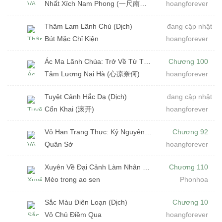
Nhất Xích Nam Phong (一尺南风)
hoangforever
Thâm Lam Lãnh Chủ (Dịch)
đang cập nhật
Bút Mặc Chỉ Kiện
hoangforever
Ác Ma Lãnh Chúa: Trở Về Từ Tận Thế (Dịch)
Chương 100
Tâm Lương Nại Hà (心凉奈何)
hoangforever
Tuyệt Cảnh Hắc Dạ (Dịch)
đang cập nhật
Cổn Khai (滚开)
hoangforever
Vô Hạn Trang Thực: Kỷ Nguyên Sinh Tồn (Dịch)
Chương 92
Quân Sở
hoangforever
Xuyên Về Đại Cảnh Làm Nhân Viên Công Vụ
Chương 110
Mèo trong ao sen
Phonhoa
Sắc Màu Điên Loạn (Dịch)
Chương 10
Vô Chủ Điềm Qua
hoangforever