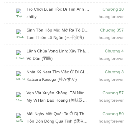
Trò Chơi Luân Hồi: Đi Tìm Ánh Sáng (Dịch)
Chương 10
zhttty
hoangforever
Sinh Tồn Hộp Mù: Mở Ra Tô Đắc Kỷ Nghịch Thiên (Dịch)
Chương 357
Tam Thiên Lệ Ngân (三千淚痕)
hoangforever
Lãnh Chúa Vong Linh: Xây Thành Trên Xác Chết (Dịch)
Chương 4
Vũ Dân (羽民)
hoangforever
Nhật Ký Neet Tìm Việc Ở Dị Giới (Dịch)
Chương 8
Katsura Kasuga (桂かすが)
hoangforever
Vạn Vật Xuyên Không: Tôi Nâng Cấp Chung Cư Thành Pháo Đài (Dịch)
Chương 57
Mỹ Vị Hán Bảo Hoàng (美味汉堡皇)
hoangforever
Mỗi Ngày Một Quẻ: Ta Ở Dị Thế Cải Mệnh Thành Thần (Dịch)
Chương 50
Hỗn Độn Đông Qua Tinh (混沌冬瓜精)
hoangforever