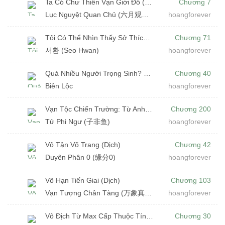
Ta Có Chư Thiên Vạn Giới Đồ (Dịch)
Chương 7
Lục Nguyệt Quan Chủ (六月观主)
hoangforever
Tôi Có Thể Nhìn Thấy Sở Thích Kỳ Lạ Của Bạn (Dịch)
Chương 71
서환 (Seo Hwan)
hoangforever
Quá Nhiều Người Trọng Sinh? Tôi Dẫn Dắt Đoàn Đội Quốc Gia Chấm Dứt Tận Thế (Dịch)
Chương 40
Biên Lộc
hoangforever
Vạn Tộc Chiến Trường: Từ Anh Hùng F Cấp Đến Vô Địch Vạn Tộc (Dịch)
Chương 200
Tử Phi Ngư (子非鱼)
hoangforever
Vô Tận Võ Trang (Dịch)
Chương 42
Duyên Phân 0 (缘分0)
hoangforever
Vô Hạn Tiến Giai (Dịch)
Chương 103
Vạn Tượng Chân Tàng (万象真藏)
hoangforever
Vô Địch Từ Max Cấp Thuộc Tính (Dịch)
Chương 30