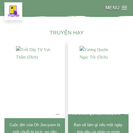
MENU
TRUYỆN HAY
TRỖI DẬY TỪ VỰC THẲM (DỊCH)
VƯƠNG QUYỀN NGỤC TỐI (DỊCH)
Cuộc đời của Oh Joo-yoon là
Bạn sẽ làm gì nếu một ngày
một chuỗi bi kịch: nợ nần
tỉnh dậy và nhận ra mình