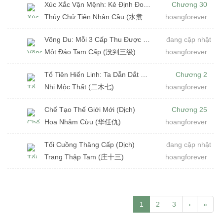
Xúc Xắc Vận Mệnh: Kẻ Định Đoạt Trò Chơi (Dịch)
Chương 30
Thủy Chử Tiên Nhân Cầu (水煮仙人球)
hoangforever
Võng Du: Mỗi 3 Cấp Thu Được Một Cái SSS Thiên Phú (Dịch)
đang cập nhật
Một Đáo Tam Cấp (没到三级)
hoangforever
Tổ Tiên Hiển Linh: Ta Dẫn Dắt Gia Tộc Nghịch Thiên (Dịch)
Chương 2
Nhị Mộc Thất (二木七)
hoangforever
Chế Tạo Thế Giới Mới (Dịch)
Chương 25
Hoa Nhâm Cừu (华任仇)
hoangforever
Tối Cuồng Thăng Cấp (Dịch)
đang cập nhật
Trang Thập Tam (庄十三)
hoangforever
1
2
3
›
»