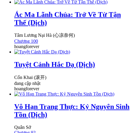
Ác Ma Lãnh Chúa: Trở Về Từ Tận
Thế (Dịch)
Tâm Lương Nại Hà (心凉奈何)
Chương 100
hoangforever
Tuyệt Cảnh Hắc Dạ (Dịch)
Cổn Khai (滚开)
đang cập nhật
hoangforever
Vô Hạn Trang Thực: Kỷ Nguyên Sinh
Tồn (Dịch)
Quân Sở
Chương 92