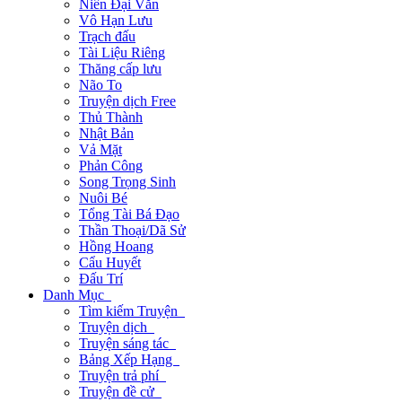
Niên Đại Văn
Vô Hạn Lưu
Trạch đấu
Tài Liệu Riêng
Thăng cấp lưu
Não To
Truyện dịch Free
Thủ Thành
Nhật Bản
Vả Mặt
Phản Công
Song Trọng Sinh
Nuôi Bé
Tổng Tài Bá Đạo
Thần Thoại/Dã Sử
Hồng Hoang
Cẩu Huyết
Đấu Trí
Danh Mục
Tìm kiếm Truyện
Truyện dịch
Truyện sáng tác
Bảng Xếp Hạng
Truyện trả phí
Truyện đề cử