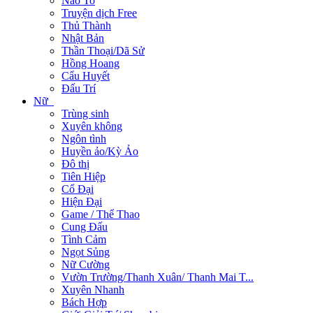
Não To
Truyện dịch Free
Thủ Thành
Nhật Bản
Thần Thoại/Dã Sử
Hồng Hoang
Cẩu Huyết
Đấu Trí
Nữ
Trùng sinh
Xuyên không
Ngôn tình
Huyền ảo/Kỳ Ảo
Đô thị
Tiên Hiệp
Cổ Đại
Hiện Đại
Game / Thể Thao
Cung Đấu
Tình Cảm
Ngọt Sủng
Nữ Cường
Vườn Trường/Thanh Xuân/ Thanh Mai T...
Xuyên Nhanh
Bách Hợp