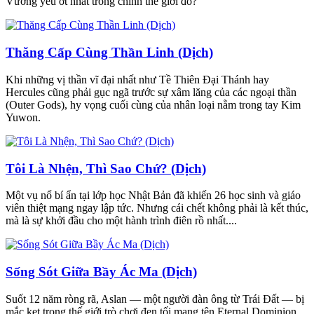
Vương yếu ớt nhất trong chính thế giới đó?
Thăng Cấp Cùng Thần Linh (Dịch)
Khi những vị thần vĩ đại nhất như Tề Thiên Đại Thánh hay
Hercules cũng phải gục ngã trước sự xâm lăng của các ngoại thần
(Outer Gods), hy vọng cuối cùng của nhân loại nằm trong tay Kim
Yuwon.
Tôi Là Nhện, Thì Sao Chứ? (Dịch)
Một vụ nổ bí ẩn tại lớp học Nhật Bản đã khiến 26 học sinh và giáo
viên thiệt mạng ngay lập tức. Nhưng cái chết không phải là kết thúc,
mà là sự khởi đầu cho một hành trình điên rồ nhất....
Sống Sót Giữa Bầy Ác Ma (Dịch)
Suốt 12 năm ròng rã, Aslan — một người đàn ông từ Trái Đất — bị
mắc kẹt trong thế giới trò chơi đen tối mang tên Eternal Dominion....