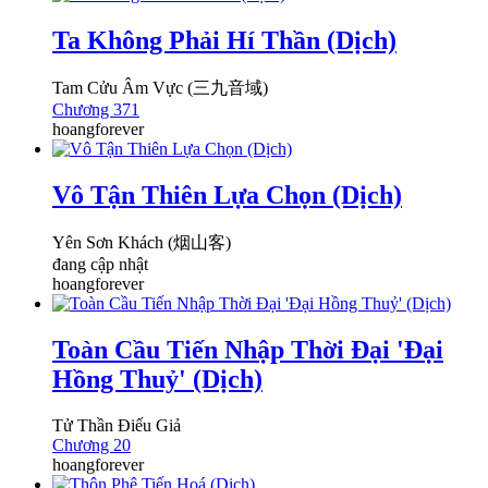
Ta Không Phải Hí Thần (Dịch)
Tam Cửu Âm Vực (三九音域)
Chương 371
hoangforever
Vô Tận Thiên Lựa Chọn (Dịch)
Yên Sơn Khách (烟山客)
đang cập nhật
hoangforever
Toàn Cầu Tiến Nhập Thời Đại 'Đại
Hồng Thuỷ' (Dịch)
Tử Thần Điếu Giả
Chương 20
hoangforever