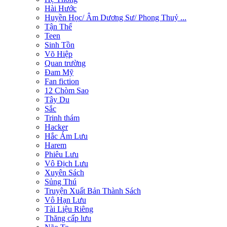
Hài Hước
Huyền Học/ Âm Dương Sư/ Phong Thuỷ ...
Tận Thế
Teen
Sinh Tồn
Võ Hiệp
Quan trường
Đam Mỹ
Fan fiction
12 Chòm Sao
Tây Du
Sắc
Trinh thám
Hacker
Hắc Ám Lưu
Harem
Phiêu Lưu
Vô Địch Lưu
Xuyên Sách
Sủng Thú
Truyện Xuất Bản Thành Sách
Vô Hạn Lưu
Tài Liệu Riêng
Thăng cấp lưu