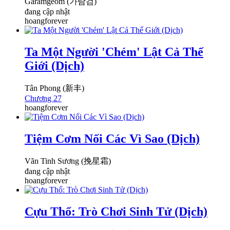
Garamgeom (가람검)
đang cập nhật
hoangforever
Ta Một Người 'Chém' Lật Cả Thế
Giới (Dịch)
Tân Phong (新丰)
Chương 27
hoangforever
Tiệm Cơm Nối Các Vì Sao (Dịch)
Vãn Tinh Sương (挽星霜)
đang cập nhật
hoangforever
Cựu Thổ: Trò Chơi Sinh Tử (Dịch)