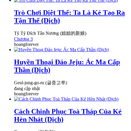
Trò Chơi Diệt Thế: Ta Là Kẻ Tạo Ra
Tận Thế (Dịch)
Tỷ Tỷ Đích Tân Nương (姐姐的新娘)
Chương 3
hoangforever
Huyền Thoại Đảo Jeju: Ác Ma Cấp
Thần (Dịch)
Geul-jung-go-ru (글중고루)
đang cập nhật
hoangforever
Cách Chinh Phục Toà Tháp Của Kẻ
Hèn Nhát (Dịch)