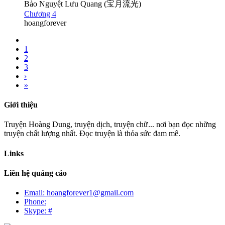
Bảo Nguyệt Lưu Quang (宝月流光)
Chương 4
hoangforever
1
2
3
›
»
Giới thiệu
Truyện Hoàng Dung, truyện dịch, truyện chữ... nơi bạn đọc những
truyện chất lượng nhất. Đọc truyện là thỏa sức đam mê.
Links
Liên hệ quảng cáo
Email: hoangforever1@gmail.com
Phone:
Skype: #