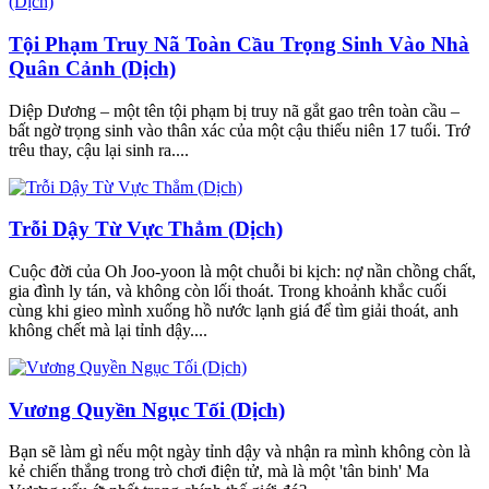
Tội Phạm Truy Nã Toàn Cầu Trọng Sinh Vào Nhà
Quân Cảnh (Dịch)
Diệp Dương – một tên tội phạm bị truy nã gắt gao trên toàn cầu –
bất ngờ trọng sinh vào thân xác của một cậu thiếu niên 17 tuổi. Trớ
trêu thay, cậu lại sinh ra....
Trỗi Dậy Từ Vực Thẳm (Dịch)
Cuộc đời của Oh Joo-yoon là một chuỗi bi kịch: nợ nần chồng chất,
gia đình ly tán, và không còn lối thoát. Trong khoảnh khắc cuối
cùng khi gieo mình xuống hồ nước lạnh giá để tìm giải thoát, anh
không chết mà lại tỉnh dậy....
Vương Quyền Ngục Tối (Dịch)
Bạn sẽ làm gì nếu một ngày tỉnh dậy và nhận ra mình không còn là
kẻ chiến thắng trong trò chơi điện tử, mà là một 'tân binh' Ma