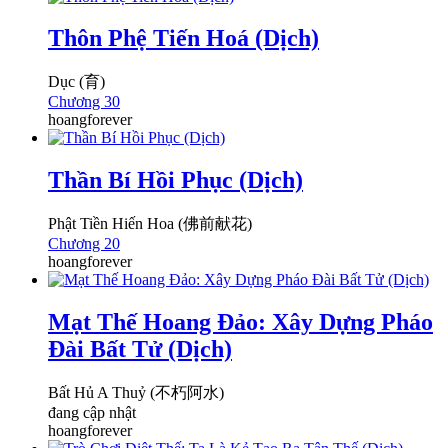
Thôn Phệ Tiến Hoá (Dịch)
Dục (育)
Chương 30
hoangforever
Thần Bí Hồi Phục (Dịch)
Phật Tiền Hiến Hoa (佛前献花)
Chương 20
hoangforever
Mạt Thế Hoang Đảo: Xây Dựng Pháo
Đài Bất Tử (Dịch)
Bất Hủ A Thuỷ (不朽阿水)
đang cập nhật
hoangforever