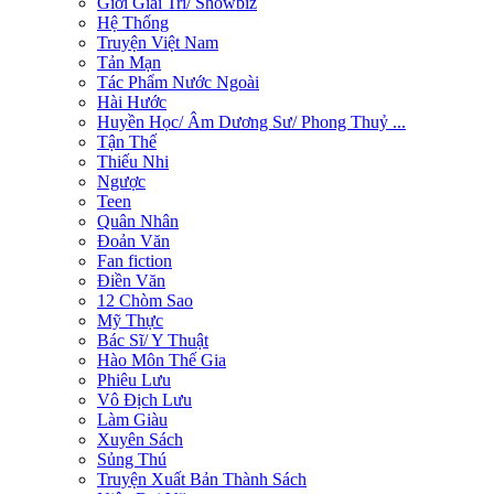
Giới Giải Trí/ Showbiz
Hệ Thống
Truyện Việt Nam
Tản Mạn
Tác Phẩm Nước Ngoài
Hài Hước
Huyền Học/ Âm Dương Sư/ Phong Thuỷ ...
Tận Thế
Thiếu Nhi
Ngược
Teen
Quân Nhân
Đoản Văn
Fan fiction
Điền Văn
12 Chòm Sao
Mỹ Thực
Bác Sĩ/ Y Thuật
Hào Môn Thế Gia
Phiêu Lưu
Vô Địch Lưu
Làm Giàu
Xuyên Sách
Sủng Thú
Truyện Xuất Bản Thành Sách