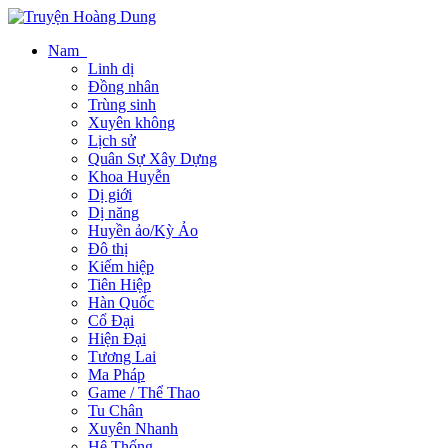
Nam
Linh dị
Đồng nhân
Trùng sinh
Xuyên không
Lịch sử
Quân Sự Xây Dựng
Khoa Huyễn
Dị giới
Dị năng
Huyền ảo/Kỳ Ảo
Đô thị
Kiếm hiệp
Tiên Hiệp
Hàn Quốc
Cổ Đại
Hiện Đại
Tương Lai
Ma Pháp
Game / Thể Thao
Tu Chân
Xuyên Nhanh
Hệ Thống