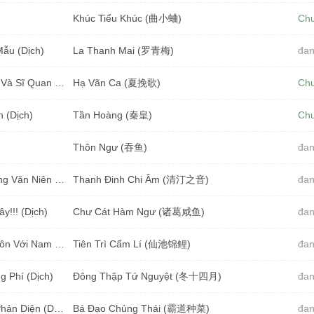
Khúc Tiểu Khúc (曲小蛐)
Ch
Mẫu (Dịch)
La Thanh Mai (罗青梅)
đan
Hôn Nhân Trên Hải Đảo: Tiểu Thư Tư Bản Và Sĩ Quan Mặt Lạnh (Dịch) (Full)
Hạ Vãn Ca (夏挽歌)
Ch
 (Dịch)
Tần Hoàng (秦皇)
Ch
Thôn Ngư (吞鱼)
đan
Bạch Nguyệt Quang Là Thiên Kim Giả Trong Văn Niên Đại (Dịch)
Thanh Đinh Chi Âm (清汀之音)
đan
y!!! (Dịch)
Chư Cát Hàm Ngư (诸葛咸鱼)
đan
Thập Niên 80: Xuyên Thành Nữ Phụ Kết Hôn Với Nam Phụ Lạnh Lùng (Dịch)
Tiên Trì Cẩm Lí (仙池锦鲤)
đan
 Phí (Dịch)
Đông Thập Tứ Nguyệt (冬十四月)
đan
Chị Đây Xuyên Thành Hổ Con Nuôi Boss Phản Diện (Dịch)
Bá Đạo Chủng Thái (霸道种菜)
đan