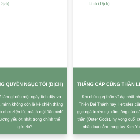
G QUYỀN NGỤC TỐI (DỊCH)
 làm gì nếu một ngày tỉnh dậy và
Khi những vị thần vĩ đại nhất n
a mình không còn là kẻ chiến thắng
Thiên Đại Thánh hay Hercules cũ
rò chơi điện tử, mà là một 'tân binh'
gục ngã trước sự xâm lăng của cá
ơng yếu ớt nhất trong chính thế
thần (Outer Gods), hy vọng cuối c
giới đó?
nhân loại nằm trong tay Kim Y