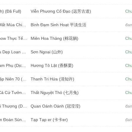
) (Đã Full)
Viễn Phương Cổ Đạo (远芳古道)
Ch
Mang Mấy Mẫu Đất, Xuyên Đến Niên Đại Mất Mùa Chiến Loạn (Dịch)
Bình Đạm Sinh Hoạt 平淡生活
đan
Cặp Chị Em Cực Phẩm Nổi Tiếng Trong Show Thực Tế Bằng Cách Đấu Đá Nhau (Dịch) (Đã Full)
Miên Hoa Thảng (棉花躺)
Ch
Anh Làm Khùng, Tôi Làm Điên, Cùng Nhau Dẹp Loạn Giới Giải Trí (Dịch) (Đã Full)
Sơn Ngoại (山外)
Ch
Xuyên Thành Tiểu Tỷ Tỷ Vạn Năng Của Nam Phụ (Dịch) (Đã Full)
Hương Tô Lật (香酥栗)
Ch
Mỹ Nhân Ốm Yếu Được Cưng Chiều Ở Thập Niên 70 (Dịch) (Đã Full)
Thanh Tri Hứa (清知许)
Ch
Thập Niên 70: Hôn Nhân Quân Nhân, Vợ Cả Cứ Tưởng Hiếm Muộn Ai Ngờ Lại Có Thai (Dịch)
Thất Nguyệt Thỏ (七月兔)
Ch
Thập Niên 80: Bị Ép Trở Thành Nữ Phụ Tối Thượng (Dịch)
Quan Oánh Oánh (冠滢滢)
đan
Mèo Béo Xuyên Thư Tới Thập Niên 80 Làm Đoàn Sủng (Dịch)
Tạp Tạp er (卡卡er)
đan