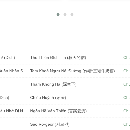
! (Dịch)
Thu Thiên Đích Tín (秋天的信)
Ch
Xuyên Thành Pháo Hôi: Tôi Được Chồng Quân Nhân Sủng Tới Tận Xương (Dịch)
Tam Khoả Ngưu Nải Đường (作者:三顆牛奶糖)
Ch
Thâm Không Hạ (深空下)
Ch
Dịch)
Chiêu Huỳnh (昭萤)
Ch
Thập Niên 70: Gả Cho Sĩ Quan, Ta Làm Giàu Nhờ Dị Năng (Dịch) (Đã Full)
Ngôn Hề Vân Thiển (言蹊云浅)
Ch
Seo Ro-geon(서로건)
Ch