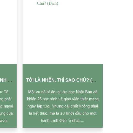
THĂNG CẤP CÙNG THẦN LINH (DỊCH)
TÔI LÀ NHỆN, THÌ SAO CHỨ? (DỊCH)
hư Tề
Một vụ nổ bí ẩn tại lớp học Nhật Bản đã
Suốt 12 nă
ng phải
khiến 26 học sinh và giáo viên thiệt mạng
đàn ông từ
c ngoại
ngay lập tức. Nhưng cái chết không phải
thế giới tr
ùng của
là kết thúc, mà là sự khởi đầu cho một
uwon.
hành trình điên rồ nhất....