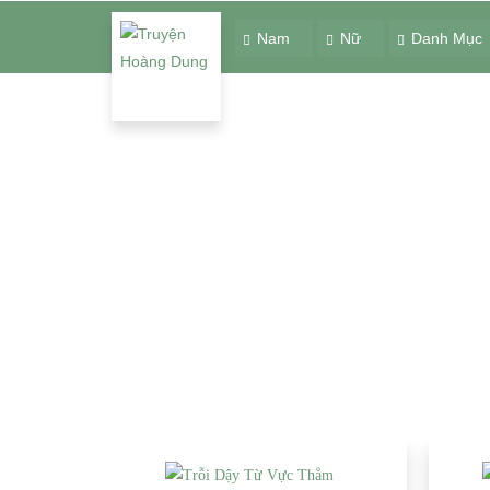
Nam
Nữ
Danh Mục