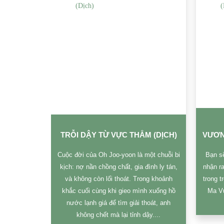
TỘI PHẠM TRUY NÃ TOÀN CẦU TRỌNG SINH VÀO NHÀ QUÂN CẢNH (DỊCH)
TRỖI DẬY TỪ VỰC THẲM (DỊCH)
VƯƠN
m bị truy nã
Cuộc đời của Oh Joo-yoon là một chuỗi bi
Bạn sẽ
ờ trọng sinh
kịch: nợ nần chồng chất, gia đình ly tán,
nhận r
iếu niên 17
và không còn lối thoát. Trong khoảnh
trong t
inh ra....
khắc cuối cùng khi gieo mình xuống hồ
Ma Vư
nước lạnh giá để tìm giải thoát, anh
không chết mà lại tỉnh dậy....