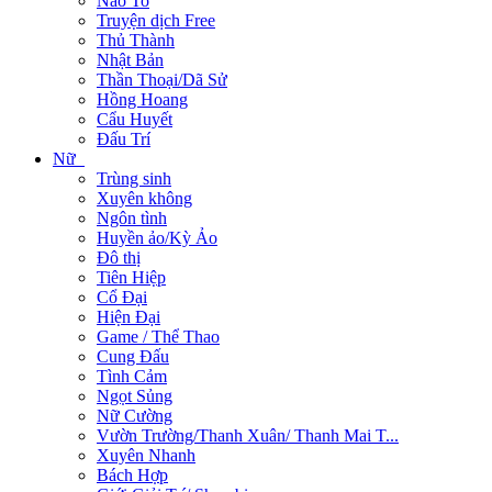
Não To
Truyện dịch Free
Thủ Thành
Nhật Bản
Thần Thoại/Dã Sử
Hồng Hoang
Cẩu Huyết
Đấu Trí
Nữ
Trùng sinh
Xuyên không
Ngôn tình
Huyền ảo/Kỳ Ảo
Đô thị
Tiên Hiệp
Cổ Đại
Hiện Đại
Game / Thể Thao
Cung Đấu
Tình Cảm
Ngọt Sủng
Nữ Cường
Vườn Trường/Thanh Xuân/ Thanh Mai T...
Xuyên Nhanh
Bách Hợp