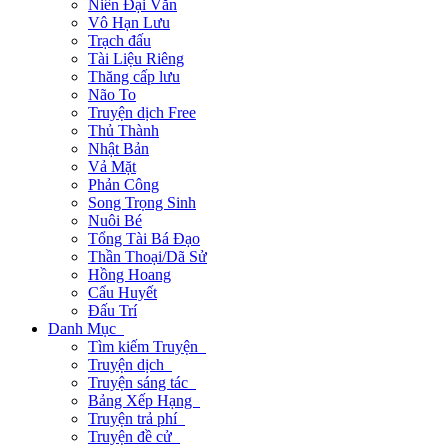
Niên Đại Văn
Vô Hạn Lưu
Trạch đấu
Tài Liệu Riêng
Thăng cấp lưu
Não To
Truyện dịch Free
Thủ Thành
Nhật Bản
Vả Mặt
Phản Công
Song Trọng Sinh
Nuôi Bé
Tổng Tài Bá Đạo
Thần Thoại/Dã Sử
Hồng Hoang
Cẩu Huyết
Đấu Trí
Danh Mục
Tìm kiếm Truyện
Truyện dịch
Truyện sáng tác
Bảng Xếp Hạng
Truyện trả phí
Truyện đề cử