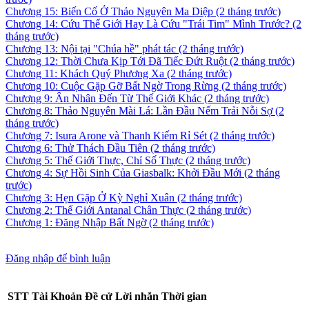
Chương 15: Biến Cố Ở Thảo Nguyên Ma Diệp
(2 tháng trước)
Chương 14: Cứu Thế Giới Hay Là Cứu "Trái Tim" Mình Trước?
(2
tháng trước)
Chương 13: Nội tại "Chúa hề" phát tác
(2 tháng trước)
Chương 12: Thời Chưa Kịp Tới Đã Tiếc Đứt Ruột
(2 tháng trước)
Chương 11: Khách Quý Phương Xa
(2 tháng trước)
Chương 10: Cuộc Gặp Gỡ Bất Ngờ Trong Rừng
(2 tháng trước)
Chương 9: Ân Nhân Đến Từ Thế Giới Khác
(2 tháng trước)
Chương 8: Thảo Nguyên Mài Lá: Lần Đầu Nếm Trải Nỗi Sợ
(2
tháng trước)
Chương 7: Isura Arone và Thanh Kiếm Rỉ Sét
(2 tháng trước)
Chương 6: Thử Thách Đầu Tiên
(2 tháng trước)
Chương 5: Thế Giới Thực, Chỉ Số Thực
(2 tháng trước)
Chương 4: Sự Hồi Sinh Của Giasbalk: Khởi Đầu Mới
(2 tháng
trước)
Chương 3: Hẹn Gặp Ở Kỳ Nghỉ Xuân
(2 tháng trước)
Chương 2: Thế Giới Antanal Chân Thực
(2 tháng trước)
Chương 1: Đăng Nhập Bất Ngờ
(2 tháng trước)
Đăng nhập để bình luận
STT
Tài Khoản
Đề cử
Lời nhắn
Thời gian