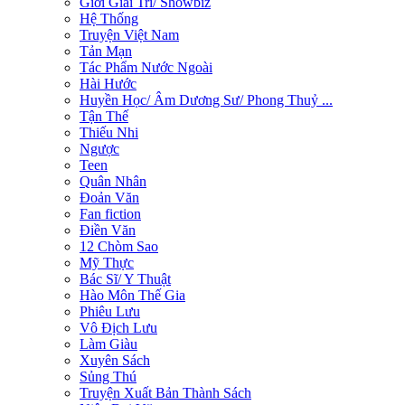
Giới Giải Trí/ Showbiz
Hệ Thống
Truyện Việt Nam
Tản Mạn
Tác Phẩm Nước Ngoài
Hài Hước
Huyền Học/ Âm Dương Sư/ Phong Thuỷ ...
Tận Thế
Thiếu Nhi
Ngược
Teen
Quân Nhân
Đoản Văn
Fan fiction
Điền Văn
12 Chòm Sao
Mỹ Thực
Bác Sĩ/ Y Thuật
Hào Môn Thế Gia
Phiêu Lưu
Vô Địch Lưu
Làm Giàu
Xuyên Sách
Sủng Thú
Truyện Xuất Bản Thành Sách