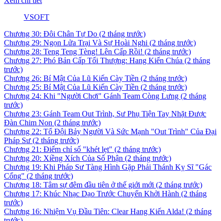
Xem chi tiết
VSOFT
Chương 30: Đôi Chân Tự Do
(2 tháng trước)
Chương 29: Ngọn Lửa Trại Và Sự Hoài Nghi
(2 tháng trước)
Chương 28: Teng Teng Tèng! Lên Cấp Rồi!
(2 tháng trước)
Chương 27: Phó Bản Cấp Tối Thượng: Hang Kiến Chúa
(2 tháng
trước)
Chương 26: Bí Mật Của Lũ Kiến Cày Tiền
(2 tháng trước)
Chương 25: Bí Mật Của Lũ Kiến Cày Tiền
(2 tháng trước)
Chương 24: Khi "Người Chơi" Gánh Team Còng Lưng
(2 tháng
trước)
Chương 23: Gánh Team Out Trình, Sư Phụ Tiện Tay Nhặt Được
Đàn Chim Non
(2 tháng trước)
Chương 22: Tổ Đội Bảy Người Và Sức Mạnh "Out Trình" Của Đại
Pháp Sư
(2 tháng trước)
Chương 21: Điểm chỉ số "khét lẹt"
(2 tháng trước)
Chương 20: Xiềng Xích Của Số Phận
(2 tháng trước)
Chương 19: Khi Pháp Sư Tàng Hình Gặp Phải Thánh Kỵ Sĩ "Gác
Cổng"
(2 tháng trước)
Chương 18: Tâm sự đêm đầu tiên ở thế giới mới
(2 tháng trước)
Chương 17: Khúc Nhạc Dạo Trước Chuyến Khởi Hành
(2 tháng
trước)
Chương 16: Nhiệm Vụ Đầu Tiên: Clear Hang Kiến Alda!
(2 tháng
trước)