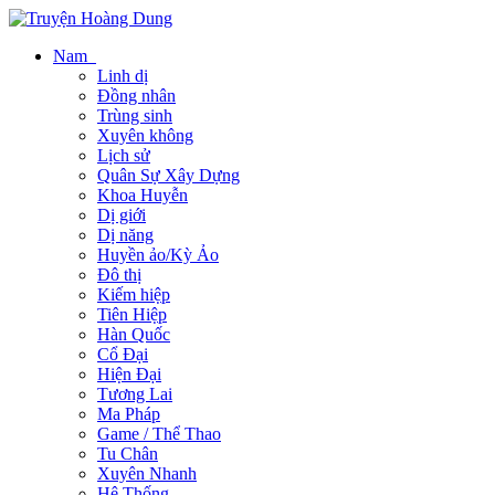
Nam
Linh dị
Đồng nhân
Trùng sinh
Xuyên không
Lịch sử
Quân Sự Xây Dựng
Khoa Huyễn
Dị giới
Dị năng
Huyền ảo/Kỳ Ảo
Đô thị
Kiếm hiệp
Tiên Hiệp
Hàn Quốc
Cổ Đại
Hiện Đại
Tương Lai
Ma Pháp
Game / Thể Thao
Tu Chân
Xuyên Nhanh
Hệ Thống