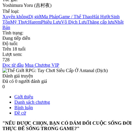
Yoshimura Yoru (吉村夜)
Thể loại:
Xuyên không
Dị giới
Ma Pháp
Game / Thể Thao
Hài Hước
Sinh
Tồn
Mỹ Thực
Harem
Phiêu Lưu
Vô Địch Lưu
Thăng cấp lưu
Nhật
Bản
Tình trạng:
Đang tiếp diễn
Độ tuổi:
Trên 18 tuổi
Lượt xem:
728
Đọc từ đầu
Mua Chương VIP
Đánh giá truyện
Đã có
0
người đánh giá
0
Giới thiệu
Danh sách chương
Bình luận
Đề cử
"NẾU ĐƯỢC CHỌN, BẠN CÓ DÁM ĐỔI CUỘC SỐNG ĐỜI
THỰC ĐỂ SỐNG TRONG GAME?"