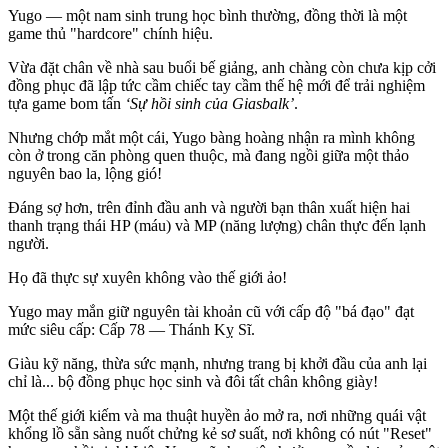
Yugo — một nam sinh trung học bình thường, đồng thời là một
game thủ "hardcore" chính hiệu.
Vừa đặt chân về nhà sau buổi bế giảng, anh chàng còn chưa kịp cởi
đồng phục đã lập tức cầm chiếc tay cầm thế hệ mới để trải nghiệm
tựa game bom tấn
‘Sự hồi sinh của Giasbalk’
.
Nhưng chớp mắt một cái, Yugo bàng hoàng nhận ra mình không
còn ở trong căn phòng quen thuộc, mà đang ngồi giữa một thảo
nguyên bao la, lộng gió!
Đáng sợ hơn, trên đỉnh đầu anh và người bạn thân xuất hiện hai
thanh trạng thái HP (máu) và MP (năng lượng) chân thực đến lạnh
người.
Họ đã thực sự xuyên không vào thế giới ảo!
Yugo may mắn giữ nguyên tài khoản cũ với cấp độ "bá đạo" đạt
mức siêu cấp: Cấp 78 — Thánh Kỵ Sĩ.
Giàu kỹ năng, thừa sức mạnh, nhưng trang bị khởi đầu của anh lại
chỉ là... bộ đồng phục học sinh và đôi tất chân không giày!
Một thế giới kiếm và ma thuật huyền ảo mở ra, nơi những quái vật
khổng lồ sẵn sàng nuốt chửng kẻ sơ suất, nơi không có nút "Reset"