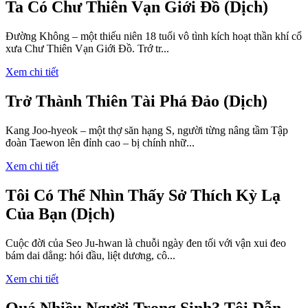
Ta Có Chư Thiên Vạn Giới Đồ (Dịch)
Đường Không – một thiếu niên 18 tuổi vô tình kích hoạt thần khí cổ
xưa Chư Thiên Vạn Giới Đồ. Trớ tr...
Xem chi tiết
Trở Thành Thiên Tài Phá Đảo (Dịch)
Kang Joo-hyeok – một thợ săn hạng S, người từng nâng tầm Tập
đoàn Taewon lên đỉnh cao – bị chính nhữ...
Xem chi tiết
Tôi Có Thể Nhìn Thấy Sở Thích Kỳ Lạ
Của Bạn (Dịch)
Cuộc đời của Seo Ju-hwan là chuỗi ngày đen tối với vận xui đeo
bám dai dẳng: hói đầu, liệt dương, cô...
Xem chi tiết
Quá Nhiều Người Trọng Sinh? Tôi Dẫn