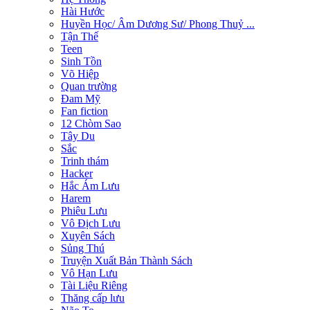
Hài Hước
Huyền Học/ Âm Dương Sư/ Phong Thuỷ ...
Tận Thế
Teen
Sinh Tồn
Võ Hiệp
Quan trường
Đam Mỹ
Fan fiction
12 Chòm Sao
Tây Du
Sắc
Trinh thám
Hacker
Hắc Ám Lưu
Harem
Phiêu Lưu
Vô Địch Lưu
Xuyên Sách
Sủng Thú
Truyện Xuất Bản Thành Sách
Vô Hạn Lưu
Tài Liệu Riêng
Thăng cấp lưu