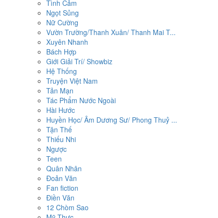
Tình Cảm
Ngọt Sủng
Nữ Cường
Vườn Trường/Thanh Xuân/ Thanh Mai T...
Xuyên Nhanh
Bách Hợp
Giới Giải Trí/ Showbiz
Hệ Thống
Truyện Việt Nam
Tản Mạn
Tác Phẩm Nước Ngoài
Hài Hước
Huyền Học/ Âm Dương Sư/ Phong Thuỷ ...
Tận Thế
Thiếu Nhi
Ngược
Teen
Quân Nhân
Đoản Văn
Fan fiction
Điền Văn
12 Chòm Sao
Mỹ Thực