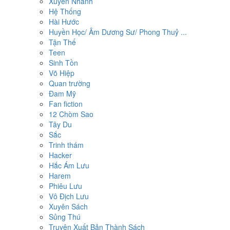
Xuyên Nhanh
Hệ Thống
Hài Hước
Huyền Học/ Âm Dương Sư/ Phong Thuỷ ...
Tận Thế
Teen
Sinh Tồn
Võ Hiệp
Quan trường
Đam Mỹ
Fan fiction
12 Chòm Sao
Tây Du
Sắc
Trinh thám
Hacker
Hắc Ám Lưu
Harem
Phiêu Lưu
Vô Địch Lưu
Xuyên Sách
Sủng Thú
Truyện Xuất Bản Thành Sách