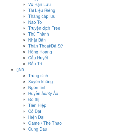
Vô Hạn Lưu
Tài Liệu Riêng
Thăng cấp lưu
Não To
Truyện dịch Free
Thủ Thành
Nhật Bản
Thần Thoại/Dã Sử
Hồng Hoang
Cẩu Huyết
Đấu Trí
Nữ
Trùng sinh
Xuyên không
Ngôn tình
Huyền ảo/Kỳ Ảo
Đô thị
Tiên Hiệp
Cổ Đại
Hiện Đại
Game / Thể Thao
Cung Đấu