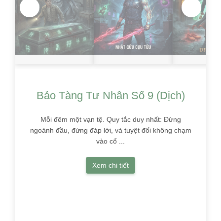
Bảo Tàng Tư Nhân Số 9 (Dịch)
Lươ
Bảo
Mỗi đêm một vạn tệ. Quy tắc duy nhất: Đừng
ngoảnh đầu, đừng đáp lời, và tuyệt đối không chạm
vào cổ ...
Lâm Tu 
danh với
Xem chi tiết