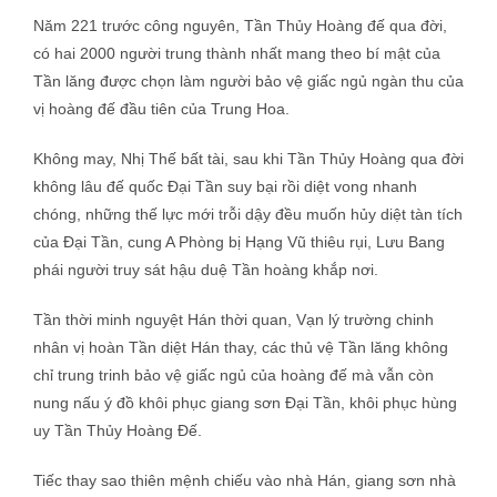
Năm 221 trước công nguyên, Tần Thủy Hoàng đế qua đời,
có hai 2000 người trung thành nhất mang theo bí mật của
Tần lăng được chọn làm người bảo vệ giấc ngủ ngàn thu của
vị hoàng đế đầu tiên của Trung Hoa.
Không may, Nhị Thế bất tài, sau khi Tần Thủy Hoàng qua đời
không lâu đế quốc Đại Tần suy bại rồi diệt vong nhanh
chóng, những thế lực mới trỗi dậy đều muốn hủy diệt tàn tích
của Đại Tần, cung A Phòng bị Hạng Vũ thiêu rụi, Lưu Bang
phái người truy sát hậu duệ Tần hoàng khắp nơi.
Tần thời minh nguyệt Hán thời quan, Vạn lý trường chinh
nhân vị hoàn Tần diệt Hán thay, các thủ vệ Tần lăng không
chỉ trung trinh bảo vệ giấc ngủ của hoàng đế mà vẫn còn
nung nấu ý đồ khôi phục giang sơn Đại Tần, khôi phục hùng
uy Tần Thủy Hoàng Đế.
Tiếc thay sao thiên mệnh chiếu vào nhà Hán, giang sơn nhà