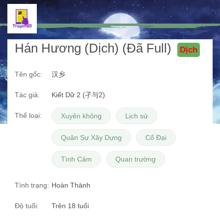
Hán Hương (Dịch) (Đã Full)
Dịch
Tên gốc:
汉乡
Tác giả:
Kiết Dữ 2 (孑与2)
Thể loại:
Xuyên không
Lịch sử
Quân Sự Xây Dựng
Cổ Đại
Tình Cảm
Quan trường
Tình trạng:
Hoàn Thành
Độ tuổi:
Trên 18 tuổi