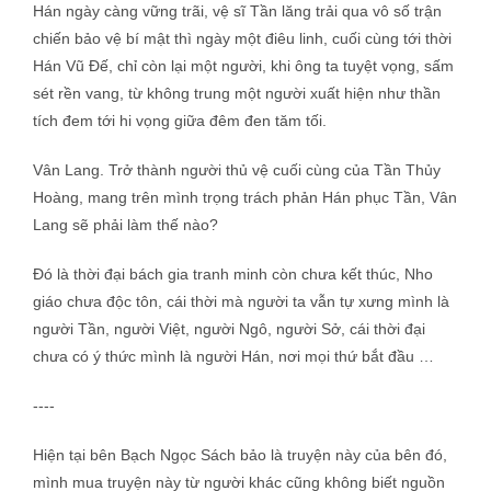
Hán ngày càng vững trãi, vệ sĩ Tần lăng trải qua vô số trận
chiến bảo vệ bí mật thì ngày một điêu linh, cuối cùng tới thời
Hán Vũ Đế, chỉ còn lại một người, khi ông ta tuyệt vọng, sấm
sét rền vang, từ không trung một người xuất hiện như thần
tích đem tới hi vọng giữa đêm đen tăm tối.
Vân Lang. Trở thành người thủ vệ cuối cùng của Tần Thủy
Hoàng, mang trên mình trọng trách phản Hán phục Tần, Vân
Lang sẽ phải làm thế nào?
Đó là thời đại bách gia tranh minh còn chưa kết thúc, Nho
giáo chưa độc tôn, cái thời mà người ta vẫn tự xưng mình là
người Tần, người Việt, người Ngô, người Sở, cái thời đại
chưa có ý thức mình là người Hán, nơi mọi thứ bắt đầu …
----
Hiện tại bên Bạch Ngọc Sách bảo là truyện này của bên đó,
mình mua truyện này từ người khác cũng không biết nguồn