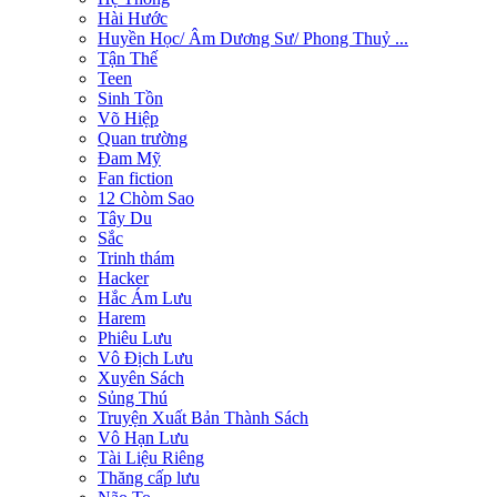
Hài Hước
Huyền Học/ Âm Dương Sư/ Phong Thuỷ ...
Tận Thế
Teen
Sinh Tồn
Võ Hiệp
Quan trường
Đam Mỹ
Fan fiction
12 Chòm Sao
Tây Du
Sắc
Trinh thám
Hacker
Hắc Ám Lưu
Harem
Phiêu Lưu
Vô Địch Lưu
Xuyên Sách
Sủng Thú
Truyện Xuất Bản Thành Sách
Vô Hạn Lưu
Tài Liệu Riêng
Thăng cấp lưu