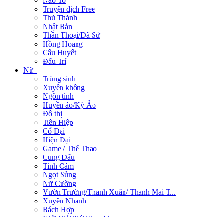
Não To
Truyện dịch Free
Thủ Thành
Nhật Bản
Thần Thoại/Dã Sử
Hồng Hoang
Cẩu Huyết
Đấu Trí
Nữ
Trùng sinh
Xuyên không
Ngôn tình
Huyền ảo/Kỳ Ảo
Đô thị
Tiên Hiệp
Cổ Đại
Hiện Đại
Game / Thể Thao
Cung Đấu
Tình Cảm
Ngọt Sủng
Nữ Cường
Vườn Trường/Thanh Xuân/ Thanh Mai T...
Xuyên Nhanh
Bách Hợp