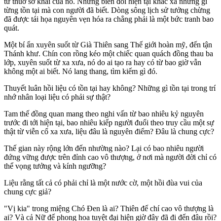
từ thuở sơ khai của nó. Những biến đổi hiện tại khác xa những gì
từng tồn tại mà con người đã biết. Dòng sông lịch sử tưởng chừng
đã được tái họa nguyên vẹn hóa ra chẳng phải là một bức tranh bao
quát.
Một bí ẩn xuyên suốt từ Già Thiên sang Thế giới hoàn mỹ, đến tận
Thánh khư. Chín con rồng kéo một chiếc quan quách đồng thau ba
lớp, xuyên suốt từ xa xưa, nó do ai tạo ra hay có từ bao giờ vẫn
không một ai biết. Nó lang thang, tìm kiếm gì đó.
Thuyết luân hồi liệu có tồn tại hay không? Những gì tồn tại trong trí
nhớ nhân loại liệu có phải sự thật?
Tam thế đồng quan mang theo nghi vấn từ bao nhiêu kỷ nguyên
trước đi tới hiện tại, bao nhiêu kiếp người đuổi theo truy cầu một sự
thật từ viễn cổ xa xưa, liệu đâu là nguyên điểm? Đâu là chung cực?
Thế gian này rộng lớn đến nhường nào? Lại có bao nhiêu người
đứng vững được trên đỉnh cao vô thượng, ở nơi mà người đời chỉ có
thể vọng tưởng và kính ngưỡng?
Liệu rằng tất cả có phải chỉ là một nước cờ, một hồi đùa vui của
chung cực giả?
"Vị kia" trong miệng Chó Đen là ai? Thiên đế chí cao vô thượng là
ai? Và cả Nữ đế phong hoa tuyệt đại hiện giờ đây đã đi đến đâu rồi?