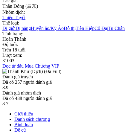
Tác giả:
Thần Đông (辰东)
Nhóm dịch:
Thiên Tuyết
Thể loại:
Dị giới
Dị năng
Huyền ảo/Kỳ Ảo
Đô thị
Tiên Hiệp
Cổ Đại
Tu Chân
Tình trạng:
Hoàn Thành
Độ tuổi:
Trên 18 tuổi
Lượt xem:
31003
Đọc từ đầu
Mua Chương VIP
Đánh giá truyện
Đã có
257
người đánh giá
8.9
Đánh giá nhóm dịch
Đã có
488
người đánh giá
8.7
Giới thiệu
Danh sách chương
Bình luận
Đề cử