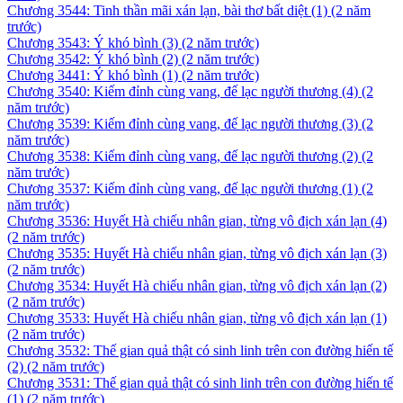
Chương 3544: Tinh thần mãi xán lạn, bài thơ bất diệt (1)
(2 năm
trước)
Chương 3543: Ý khó bình (3)
(2 năm trước)
Chương 3542: Ý khó bình (2)
(2 năm trước)
Chương 3441: Ý khó bình (1)
(2 năm trước)
Chương 3540: Kiếm đỉnh cùng vang, đế lạc người thương (4)
(2
năm trước)
Chương 3539: Kiếm đỉnh cùng vang, đế lạc người thương (3)
(2
năm trước)
Chương 3538: Kiếm đỉnh cùng vang, đế lạc người thương (2)
(2
năm trước)
Chương 3537: Kiếm đỉnh cùng vang, đế lạc người thương (1)
(2
năm trước)
Chương 3536: Huyết Hà chiếu nhân gian, từng vô địch xán lạn (4)
(2 năm trước)
Chương 3535: Huyết Hà chiếu nhân gian, từng vô địch xán lạn (3)
(2 năm trước)
Chương 3534: Huyết Hà chiếu nhân gian, từng vô địch xán lạn (2)
(2 năm trước)
Chương 3533: Huyết Hà chiếu nhân gian, từng vô địch xán lạn (1)
(2 năm trước)
Chương 3532: Thế gian quả thật có sinh linh trên con đường hiến tế
(2)
(2 năm trước)
Chương 3531: Thế gian quả thật có sinh linh trên con đường hiến tế
(1)
(2 năm trước)