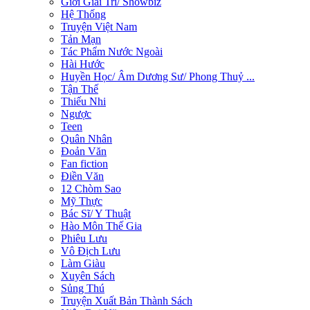
Giới Giải Trí/ Showbiz
Hệ Thống
Truyện Việt Nam
Tản Mạn
Tác Phẩm Nước Ngoài
Hài Hước
Huyền Học/ Âm Dương Sư/ Phong Thuỷ ...
Tận Thế
Thiếu Nhi
Ngược
Teen
Quân Nhân
Đoản Văn
Fan fiction
Điền Văn
12 Chòm Sao
Mỹ Thực
Bác Sĩ/ Y Thuật
Hào Môn Thế Gia
Phiêu Lưu
Vô Địch Lưu
Làm Giàu
Xuyên Sách
Sủng Thú
Truyện Xuất Bản Thành Sách