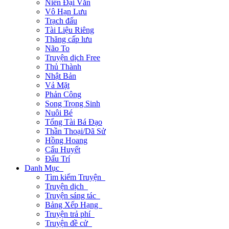
Niên Đại Văn
Vô Hạn Lưu
Trạch đấu
Tài Liệu Riêng
Thăng cấp lưu
Não To
Truyện dịch Free
Thủ Thành
Nhật Bản
Vả Mặt
Phản Công
Song Trọng Sinh
Nuôi Bé
Tổng Tài Bá Đạo
Thần Thoại/Dã Sử
Hồng Hoang
Cẩu Huyết
Đấu Trí
Danh Mục
Tìm kiếm Truyện
Truyện dịch
Truyện sáng tác
Bảng Xếp Hạng
Truyện trả phí
Truyện đề cử