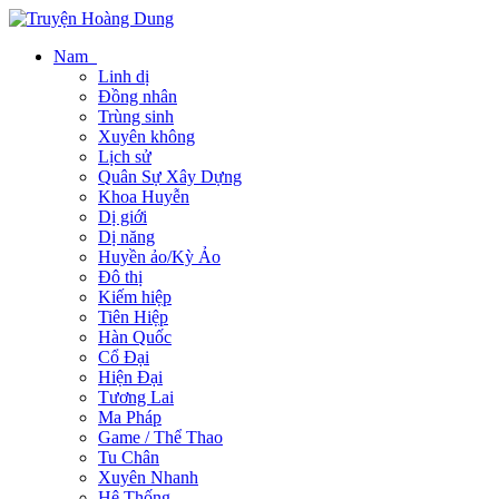
Nam
Linh dị
Đồng nhân
Trùng sinh
Xuyên không
Lịch sử
Quân Sự Xây Dựng
Khoa Huyễn
Dị giới
Dị năng
Huyền ảo/Kỳ Ảo
Đô thị
Kiếm hiệp
Tiên Hiệp
Hàn Quốc
Cổ Đại
Hiện Đại
Tương Lai
Ma Pháp
Game / Thể Thao
Tu Chân
Xuyên Nhanh
Hệ Thống