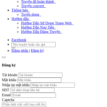
Truyện đã hoàn thành
Truyện convert
Thông báo
Tuyển dụng
Hướng dẫn
Hướng Dẫn Sử Dụng Trang Web
Hướng Dẫn Nạp Tiền
Hướng Dẫn Đăng Truyện
Facebook
Đăng nhập
|
Đăng ký
Đăng ký
Tài khoản
Mật khẩu
Nhập lại mật khẩu
SĐT
Email
Captcha