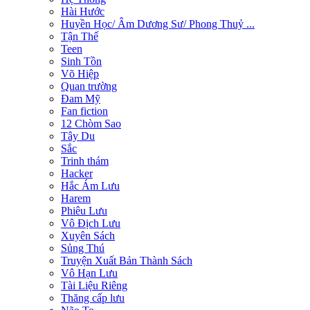
Hài Hước
Huyền Học/ Âm Dương Sư/ Phong Thuỷ ...
Tận Thế
Teen
Sinh Tồn
Võ Hiệp
Quan trường
Đam Mỹ
Fan fiction
12 Chòm Sao
Tây Du
Sắc
Trinh thám
Hacker
Hắc Ám Lưu
Harem
Phiêu Lưu
Vô Địch Lưu
Xuyên Sách
Sủng Thú
Truyện Xuất Bản Thành Sách
Vô Hạn Lưu
Tài Liệu Riêng
Thăng cấp lưu