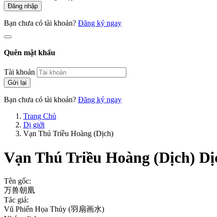
Đăng nhập
Bạn chưa có tài khoản?
Đăng ký ngay
Quên mật khẩu
Tài khoản
Gửi lại
Bạn chưa có tài khoản?
Đăng ký ngay
Trang Chủ
Dị giới
Vạn Thú Triều Hoàng (Dịch)
Vạn Thú Triều Hoàng (Dịch)
Dị
Tên gốc:
万兽朝凰
Tác giả:
Vũ Phiến Họa Thủy (羽扇画水)