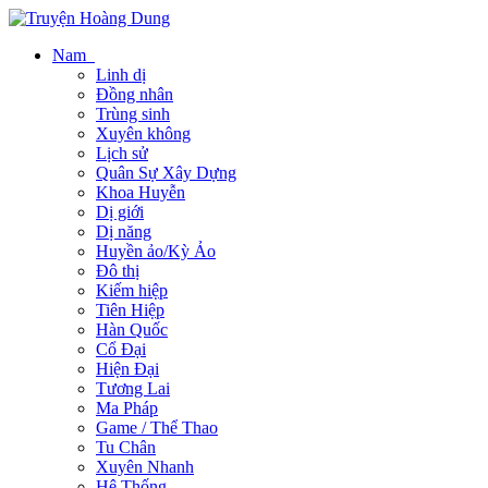
Nam
Linh dị
Đồng nhân
Trùng sinh
Xuyên không
Lịch sử
Quân Sự Xây Dựng
Khoa Huyễn
Dị giới
Dị năng
Huyền ảo/Kỳ Ảo
Đô thị
Kiếm hiệp
Tiên Hiệp
Hàn Quốc
Cổ Đại
Hiện Đại
Tương Lai
Ma Pháp
Game / Thể Thao
Tu Chân
Xuyên Nhanh
Hệ Thống