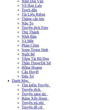
Niên Đại Văn
Vô Hạn Lưu
Trạch đấu
Tài Liệu Riêng
Thăng cấp lưu
Não To
Truyện dịch Free
Thủ Thành
Nhật Bản
Vả Mặt
Phản Công
Song Trọng Sinh
Nuôi Bé
Tổng Tài Bá Đạo
Thần Thoại/Dã Sử
Hồng Hoang
Cẩu Huyết
Đấu Trí
Danh Mục
Tìm kiếm Truyện
Truyện dịch
Truyện sáng tác
Bảng Xếp Hạng
Truyện trả phí
Truyện đề cử