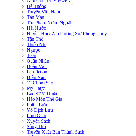
Giới Giải Trí/ Showbiz
Hệ Thống
Truyện Việt Nam
Tản Mạn
Tác Phẩm Nước Ngoài
Hài Hước
Huyền Học/ Âm Dương Sư/ Phong Thuỷ ...
Tận Thế
Thiếu Nhi
Ngược
Teen
Quân Nhân
Đoản Văn
Fan fiction
Điền Văn
12 Chòm Sao
Mỹ Thực
Bác Sĩ/ Y Thuật
Hào Môn Thế Gia
Phiêu Lưu
Vô Địch Lưu
Làm Giàu
Xuyên Sách
Sủng Thú
Truyện Xuất Bản Thành Sách