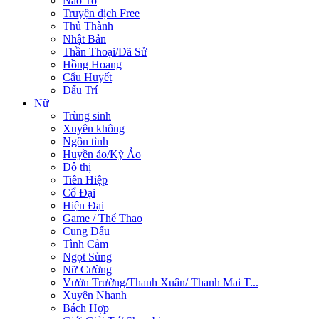
Não To
Truyện dịch Free
Thủ Thành
Nhật Bản
Thần Thoại/Dã Sử
Hồng Hoang
Cẩu Huyết
Đấu Trí
Nữ
Trùng sinh
Xuyên không
Ngôn tình
Huyền ảo/Kỳ Ảo
Đô thị
Tiên Hiệp
Cổ Đại
Hiện Đại
Game / Thể Thao
Cung Đấu
Tình Cảm
Ngọt Sủng
Nữ Cường
Vườn Trường/Thanh Xuân/ Thanh Mai T...
Xuyên Nhanh
Bách Hợp