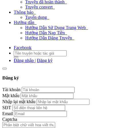
Truyện đã hoàn thành
Truyện convert
Thông báo
Tuyển dụng
Hướng dẫn
Hướng Dẫn Sử Dụng Trang Web
Hướng Dẫn Nạp Tiền
Hướng Dẫn Đăng Truyện
Facebook
Đăng nhập
|
Đăng ký
Đăng ký
Tài khoản
Mật khẩu
Nhập lại mật khẩu
SĐT
Email
Captcha