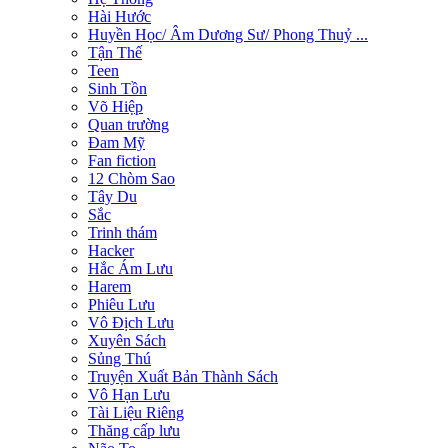
Hài Hước
Huyền Học/ Âm Dương Sư/ Phong Thuỷ ...
Tận Thế
Teen
Sinh Tồn
Võ Hiệp
Quan trường
Đam Mỹ
Fan fiction
12 Chòm Sao
Tây Du
Sắc
Trinh thám
Hacker
Hắc Ám Lưu
Harem
Phiêu Lưu
Vô Địch Lưu
Xuyên Sách
Sủng Thú
Truyện Xuất Bản Thành Sách
Vô Hạn Lưu
Tài Liệu Riêng
Thăng cấp lưu