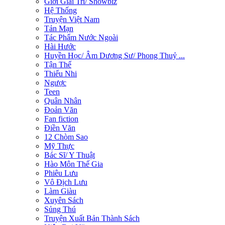
Giới Giải Trí/ Showbiz
Hệ Thống
Truyện Việt Nam
Tản Mạn
Tác Phẩm Nước Ngoài
Hài Hước
Huyền Học/ Âm Dương Sư/ Phong Thuỷ ...
Tận Thế
Thiếu Nhi
Ngược
Teen
Quân Nhân
Đoản Văn
Fan fiction
Điền Văn
12 Chòm Sao
Mỹ Thực
Bác Sĩ/ Y Thuật
Hào Môn Thế Gia
Phiêu Lưu
Vô Địch Lưu
Làm Giàu
Xuyên Sách
Sủng Thú
Truyện Xuất Bản Thành Sách