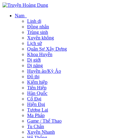
Nam
Linh dị
Đồng nhân
Trùng sinh
Xuyên không
Lịch sử
Quân Sự Xây Dựng
Khoa Huyễn
Dị giới
Dị năng
Huyền ảo/Kỳ Ảo
Đô thị
Kiếm hiệp
Tiên Hiệp
Hàn Quốc
Cổ Đại
Hiện Đại
Tương Lai
Ma Pháp
Game / Thể Thao
Tu Chân
Xuyên Nhanh
Hệ Thống