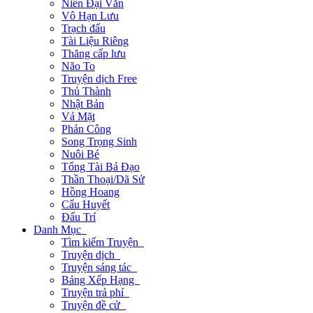
Niên Đại Văn
Vô Hạn Lưu
Trạch đấu
Tài Liệu Riêng
Thăng cấp lưu
Não To
Truyện dịch Free
Thủ Thành
Nhật Bản
Vả Mặt
Phản Công
Song Trọng Sinh
Nuôi Bé
Tổng Tài Bá Đạo
Thần Thoại/Dã Sử
Hồng Hoang
Cẩu Huyết
Đấu Trí
Danh Mục
Tìm kiếm Truyện
Truyện dịch
Truyện sáng tác
Bảng Xếp Hạng
Truyện trả phí
Truyện đề cử