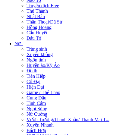
Não To
Truyện dịch Free
Thủ Thành
Nhật Bản
Thần Thoại/Dã Sử
Hồng Hoang
Cẩu Huyết
Đấu Trí
Nữ
Trùng sinh
Xuyên không
Ngôn tình
Huyền ảo/Kỳ Ảo
Đô thị
Tiên Hiệp
Cổ Đại
Hiện Đại
Game / Thể Thao
Cung Đấu
Tình Cảm
Ngọt Sủng
Nữ Cường
Vườn Trường/Thanh Xuân/ Thanh Mai T...
Xuyên Nhanh
Bách Hợp