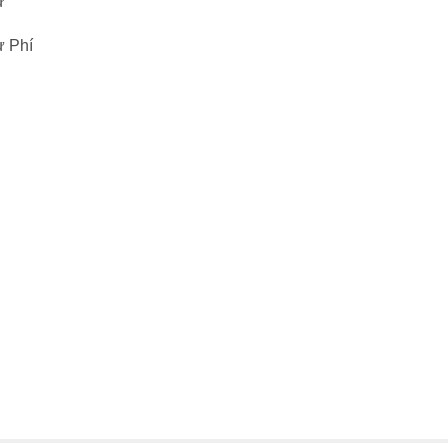
ự
ự Phí
ch) (Đã