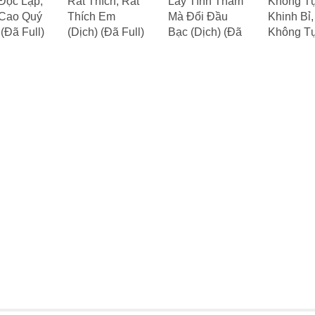
Độc Lập,
Rất Thích, Rất
Lấy Tình Thâm
Không T
Cao Quý
Thích Em
Mà Đổi Đầu
Khinh Bỉ,
 (Đã Full)
(Dịch) (Đã Full)
Bạc (Dịch) (Đã
Không T
Full)
Hoài (Dị
Full)