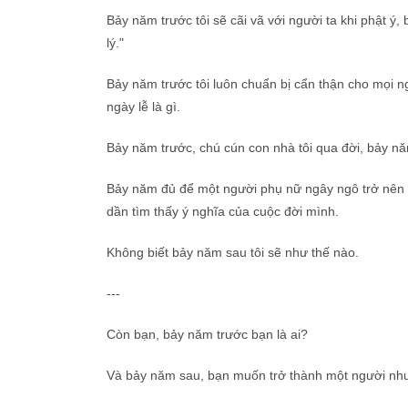
Bảy năm trước tôi sẽ cãi vã với người ta khi phật ý,
lý."
Bảy năm trước tôi luôn chuẩn bị cẩn thận cho mọi n
ngày lễ là gì.
Bảy năm trước, chú cún con nhà tôi qua đời, bảy nă
Bảy năm đủ để một người phụ nữ ngây ngô trở nên chí
dần tìm thấy ý nghĩa của cuộc đời mình.
Không biết bảy năm sau tôi sẽ như thế nào.
---
Còn bạn, bảy năm trước bạn là ai?
Và bảy năm sau, bạn muốn trở thành một người nh