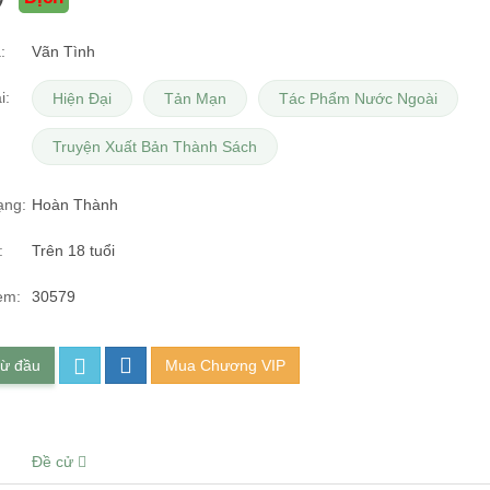
:
Vãn Tình
i:
Hiện Đại
Tản Mạn
Tác Phẩm Nước Ngoài
Truyện Xuất Bản Thành Sách
ạng:
Hoàn Thành
:
Trên 18 tuổi
em:
30579
từ đầu
Mua Chương VIP
Đề cử