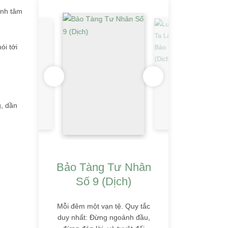
bệnh tâm
ói tới
g, dần
Bảo Tàng Tư Nhân
Số 9 (Dịch)
Mỗi đêm một vạn tệ. Quy tắc
duy nhất: Đừng ngoảnh đầu,