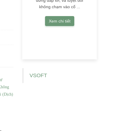
đừng đáp lời, và tuyệt đối
không chạm vào cổ ...
Xem chi tiết
VSOFT