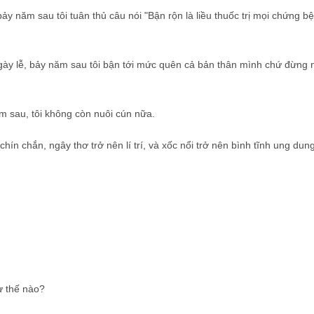
 bảy năm sau tôi tuân thủ câu nói "Bận rộn là liều thuốc trị mọi chứng 
gày lễ, bảy năm sau tôi bận tới mức quên cả bản thân mình chứ đừng n
m sau, tôi không còn nuôi cún nữa.
n chắn, ngây thơ trở nên lí trí, và xốc nổi trở nên bình tĩnh ung dun
ư thế nào?