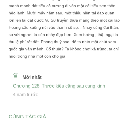
manh manh đát tiểu cô nương đi vào một cái tiểu sơn thôn
hẻo lánh. Mười mấy năm sau, một thiếu niên tại đạo quan
lớn lên lại đạt được Vu Sư truyền thừa mang theo một cái lão
Hoàng cẩu xuống núi vào thành cố sự. . Nhảy cùng đại thần,
so với ngươi, ta còn nhảy đẹp hơn. Xem tướng , thật ngại ta
thu lệ phí rất đắt. Phong thuỷ sao, để ta nhìn một chút xem
quốc gia vận mệnh. Cổ thuật? Ta không chơi xà trùng, ta chỉ
nuôi trong nhà một con chó già
Mới nhất
Chương 128: Trước kiêu căng sau cung kính
4 năm trước
CÙNG TÁC GIẢ