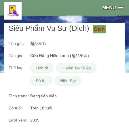
MENU
Siêu Phẩm Vu Sư (Dịch)
Dịch
Tên gốc:
超品巫师
Tác giả:
Cửu Đăng Hiền Lành (超品巫师)
Thể loại:
Linh dị
Huyền ảo/Kỳ Ảo
Đô thị
Hiện Đại
Tình trạng:
Đang tiếp diễn
Độ tuổi:
Trên 18 tuổi
Lượt xem:
2935