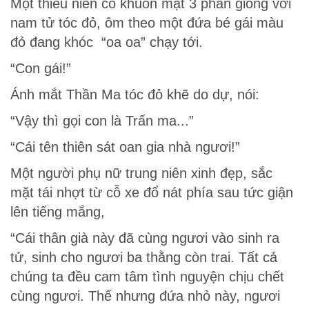
Một thiếu niên có khuôn mặt 3 phần giống với
nam tử tóc đỏ, ôm theo một đứa bé gái màu
đỏ đang khóc
“oa oa” chạy tới.
“Con gái!”
Ánh mắt Thần Ma tóc đỏ khẽ do dự, nói:
“Vậy thì gọi con là Trấn ma...”
“Cái tên thiên sát oan gia nhà ngươi!”
Một người phụ nữ trung niên xinh đẹp, sắc
mặt tái nhợt từ cỗ xe đổ nát phía sau tức giận
lên tiếng mắng,
“Cái thân già này đã cùng ngươi vào sinh ra
tử, sinh cho ngươi ba thằng còn trai. Tất cả
chúng ta đều cam tâm tình nguyện chịu chết
cùng ngươi. Thế nhưng đứa nhỏ này, ngươi