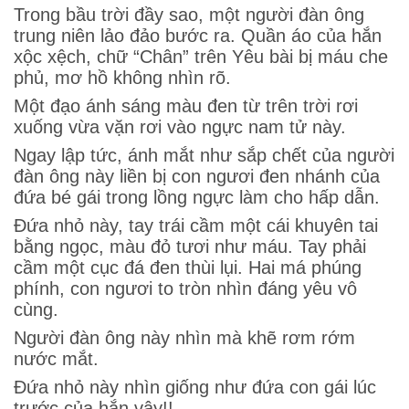
Trong bầu trời đầy sao, một người đàn ông
trung niên lảo đảo bước ra. Quần áo của hắn
xộc xệch, chữ “Chân” trên Yêu bài bị máu che
phủ, mơ hồ không nhìn rõ.
Một đạo ánh sáng màu đen từ trên trời rơi
xuống vừa vặn rơi vào ngực nam tử này.
Ngay lập tức, ánh mắt như sắp chết của người
đàn ông này liền bị con ngươi đen nhánh của
đứa bé gái trong lồng ngực làm cho hấp dẫn.
Đứa nhỏ này, tay trái cầm một cái khuyên tai
bằng ngọc, màu đỏ tươi như máu. Tay phải
cầm một cục đá đen thùi lụi. Hai má phúng
phính, con ngươi to tròn nhìn đáng yêu vô
cùng.
Người đàn ông này nhìn mà khẽ rơm rớm
nước mắt.
Đứa nhỏ này nhìn giống như đứa con gái lúc
trước của hắn vậy!!